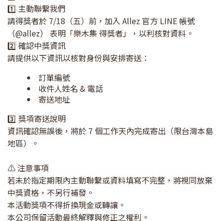
1️⃣ 主動聯繫我們
請得獎者於 7/18（五）前，加入 Allez 官方 LINE 帳號
（@allez） 表明「樂木集 得獎者」，以利核對資料。
2️⃣ 確認中獎資訊
請提供以下資訊以核對身份與安排寄送：
訂單編號
收件人姓名 & 電話
寄送地址
3️⃣ 獎項寄送說明
資訊確認無誤後，將於 7 個工作天內完成寄出（限台灣本島
地區）。
⚠️ 注意事項
若未於指定期限內主動聯繫或資料填寫不完整，將視同放棄
中獎資格，不另行補發。
本活動獎項不得折換現金或轉讓。
本公司保留活動最終解釋與修正之權利。