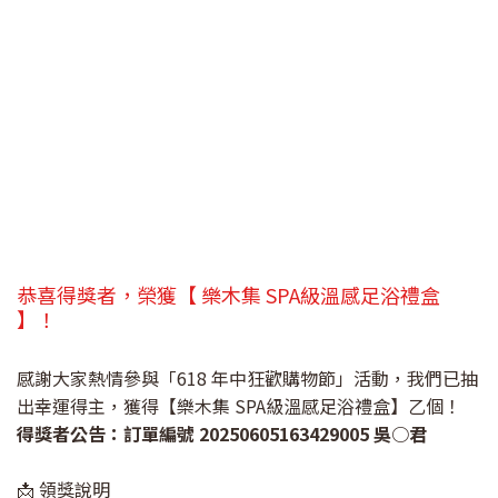
恭喜得獎者，榮獲【 樂木集 SPA級溫感足浴禮盒
】！
感謝大家熱情參與「618 年中狂歡購物節」活動，我們已抽
出幸運得主，獲得【樂木集 SPA級溫感足浴禮盒】乙個！
得獎者公告：訂單編號 20250605163429005 吳○君
📩 領獎說明