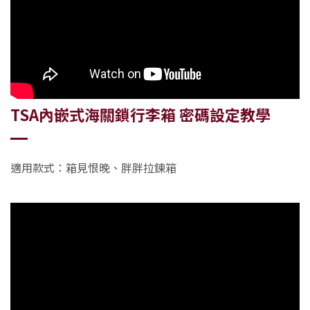
TSA
內嵌式海關
鎖
行李箱
密碼
設定教學
適用款式：箱見恨晚、胖胖拉鍊箱