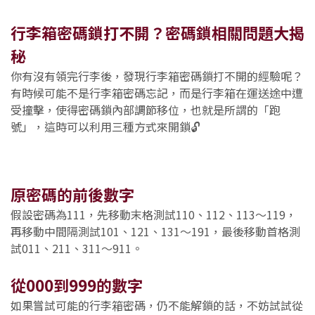
行李箱密碼鎖打不開？密碼鎖相關問題大揭
秘
你有沒有領完行李後，發現行李箱密碼鎖打不開的經驗呢？
有時候可能不是行李箱密碼忘記，而是行李箱在運送途中遭
受撞擊，使得密碼鎖內部調節移位，也就是所謂的「跑
號」，這時可以利用三種方式來開鎖🔓
原密碼的前後數字
假設密碼為111，先移動末格測試110、112、113～119，
再移動中間隔測試101、121、131～191，最後移動首格測
試011、211、311～911。
從000到999的數字
如果嘗試可能的行李箱密碼，仍不能解鎖的話，不妨試試從