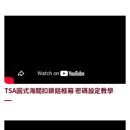
TSA圓式海關扣鎖
鋁框箱
密碼設定教學