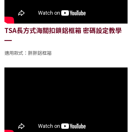
TSA長方式海關扣鎖
鋁框箱
密碼設定教學
適用款式：胖胖鋁框箱