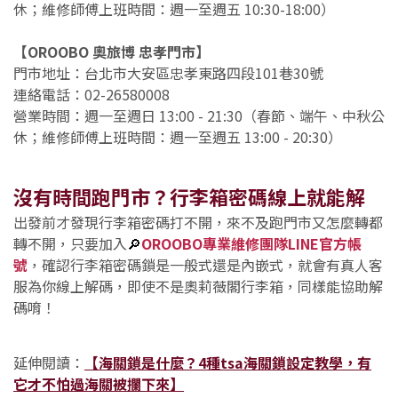
休；維修師傅上班時間：週一至週五 10:30-18:00）
【OROOBO 奧旅博 忠孝門市】
門市地址：台北市大安區忠孝東路四段101巷30號
連絡電話：02-26580008
營業時間：週一至週日
13:00 - 21:30
（
春節、端午、中秋公
休
；維修師傅上班時間：週一至週五
13:00 - 20:30
）
沒有時間跑門市？行李箱密碼線上就能解
出發前才發現行李箱密碼打不開，來不及跑門市又怎麼轉都
轉不開，只要加入
🔎
OROOBO專業維修團隊LINE官方帳
號
，確認行李箱密碼鎖是一般式還是內嵌式，就會有真人客
服為你線上解碼，即使不是奧莉薇閣行李箱，同樣能協助解
碼唷！
延伸閱讀：
【海關鎖是什麼？4種tsa海關鎖設定教學，有
它才不怕過海關被攔下來】