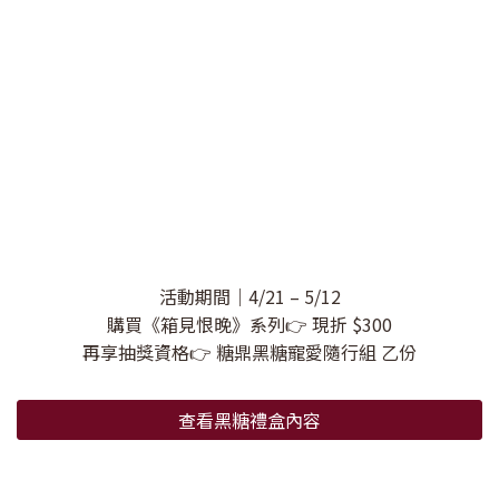
活動期間｜4/21 – 5/12
購買《箱見恨晚》系列👉 現折 $300
再享抽獎資格👉 糖鼎黑糖寵愛隨行組 乙份
查看黑糖禮盒內容