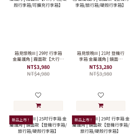
箱見恨晚Ⅲ | 29吋 行李箱
箱見恨晚Ⅲ | 21吋 登機行
金屬護角 | 霧面款【大行李
李箱 金屬護角 | 鏡面款
箱/硬殼行李箱/可擴充行李
【登機行李箱/旅行箱/硬殼
NT$3,980
NT$3,280
箱】
行李箱】
NT$4,980
NT$3,980
新品上市！
新品上市！