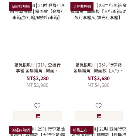
🥇經典熱銷
🥇經典熱銷
箱見恨晚Ⅲ | 21吋 登機行
箱見恨晚Ⅲ | 25吋 行李箱
李箱 金屬護角 | 霧面款
金屬護角 | 霧面款【大行李
【登機行李箱/旅行箱/硬殼
箱/硬殼行李箱/可擴充行李
NT$3,280
NT$3,680
行李箱】
箱】
NT$3,980
NT$4,680
🥇經典熱銷
新品上市！