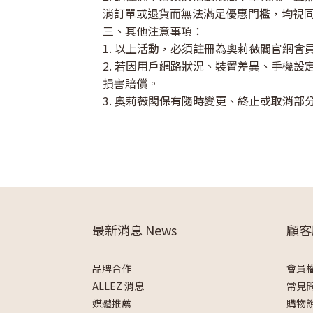
消訂單或退貨而無法滿足優惠門檻，均視
三、其他注意事項：
1. 以上活動，必須註冊為奧莉薇閣官網會
2. 若因用戶網路狀況、裝置差異、手機
損害賠償。
3. 奧莉薇閣保有隨時變更、終止或取消
最新消息 News
顧客
品牌合作
會員
ALLEZ 消息
常見
媒體推薦
購物