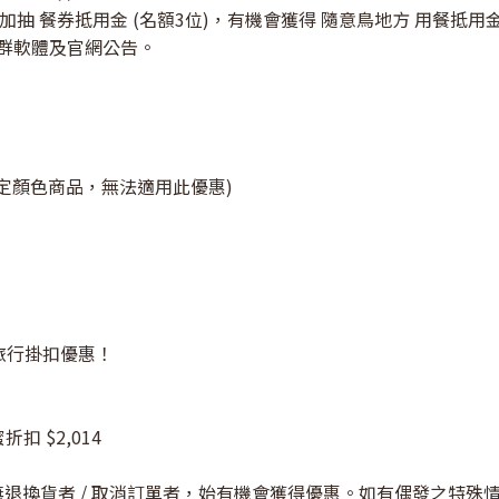
可參加抽 餐券抵用金 (名額3位)，有機會獲得 隨意鳥地方 用餐抵用金$
社群軟體及官網公告。
指定顏色商品，無法適用此優惠)
牌旅行掛扣優惠！
扣 $2,014
且無退換貨者 / 取消訂單者，始有機會獲得優惠。如有偶發之特