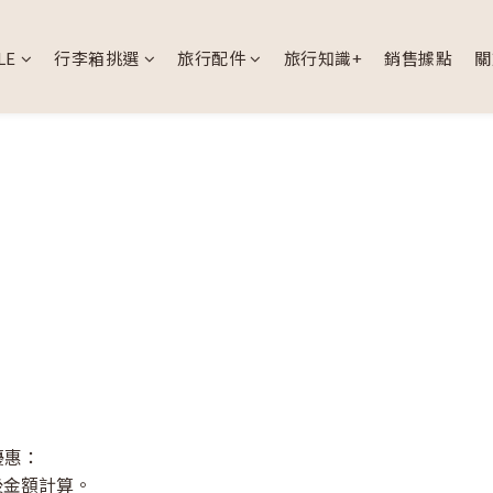
LE
行李箱挑選
旅行配件
旅行知識+
銷售據點
關
優惠：
後金額計算。