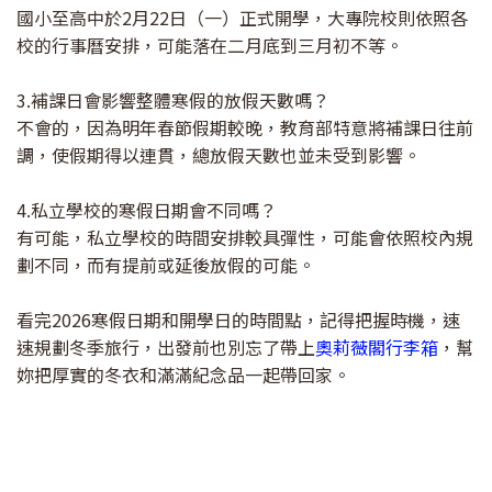
國小至高中於2月22日（一）正式開學，大專院校則依照各
校的行事曆安排，可能落在二月底到三月初不等。
3.補課日會影響整體寒假的放假天數嗎？
不會的，因為明年春節假期較晚，教育部特意將補課日往前
調，使假期得以連貫，總放假天數也並未受到影響。
4.私立學校的寒假日期會不同嗎？
有可能，私立學校的時間安排較具彈性，可能會依照校內規
劃不同，而有提前或延後放假的可能。
看完2026寒假日期和開學日的時間點，記得把握時機，速
速規劃冬季旅行，出發前也別忘了帶上
奧莉薇閣行李箱
，幫
妳把厚實的冬衣和滿滿紀念品一起帶回家。