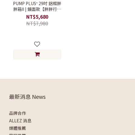
PUMP PLUS⁺ 29吋 鋁框胖
胖箱II | 鏡面款【胖胖行李
箱/大容量行李箱/搬家行李
NT$5,680
箱】
NT$7,980
最新消息 News
品牌合作
ALLEZ 消息
媒體推薦