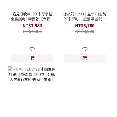
箱見恨晚Ⅲ | 29吋 行李箱
掀旅箱 Liber | 全新升級 純
金屬護角 | 霧面款【大行李
PC | 27吋 一鍵煞車 前開式
箱/硬殼行李箱/可擴充行李
行李箱【旅行箱/大行李箱/
NT$3,980
NT$6,780
箱】
硬殼行李箱】
NT$4,980
NT$8,900