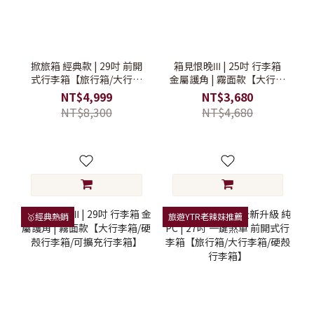
掀旅箱 經典款 | 29吋 前開
箱見恨晚Ⅲ | 25吋 行李箱
式行李箱【旅行箱/大行李
金屬護角 | 霧面款【大行李
箱/硬殼行李箱】
箱/硬殼行李箱/可擴充行李
NT$4,999
NT$3,680
箱】
NT$8,300
NT$4,680
🥇經典熱銷
旅遊YTR老辣妹推薦