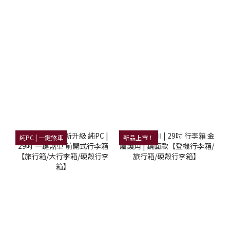
純PC | 一鍵煞車
新品上市！