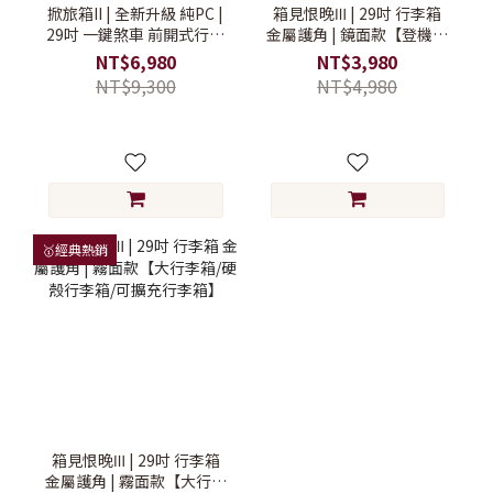
掀旅箱II | 全新升級 純PC |
箱見恨晚Ⅲ | 29吋 行李箱
29吋 一鍵煞車 前開式行李
金屬護角 | 鏡面款【登機行
箱【旅行箱/大行李箱/硬殼
李箱/旅行箱/硬殼行李箱】
NT$6,980
NT$3,980
行李箱】
NT$9,300
NT$4,980
🥇經典熱銷
箱見恨晚Ⅲ | 29吋 行李箱
金屬護角 | 霧面款【大行李