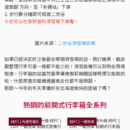
波旅館 方向，至「本通站」下車
2. 步行數分鐘即可抵達二世谷
※也可以在安努普利滑雪場下車喔！
圖片來源：
二世谷滑雪場官網
如果已經決定好之後要去哪個滑雪場的話，預訂機票、飯店
跟整理行李可是一樣都不能少的！滑雪裝備可以到時去現場
租借，行李箱的話當然要準備像
奧莉薇閣
這樣輕便又能裝的
啦，什麼厚重衣服通通塞進去也都不是問題。
那麼～今年的冬天準備好在北海道愉快的度過了嗎？
熱銷的前開式行李箱全系列
純PC | 內建充電孔
純PC | 一鍵煞車