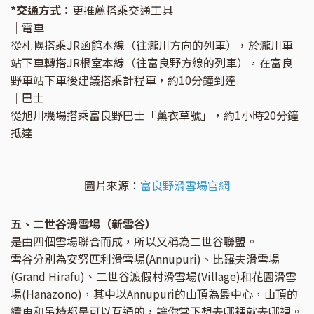
*交通方式：
更推薦搭乘交通工具
｜電車
從札幌搭乘JR函館本線（往瀧川方向的列車），於瀧川車
站下車轉搭JR根室本線（往富良野方線的列車），在富良
野車站下車後建議搭乘計程車，約10分鐘到達
｜巴士
從旭川機場搭乘富良野巴士「薰衣草號」，約1小時20分鐘
抵達
圖片來源：
富良野滑雪場官網
五、二世谷滑雪場（新雪谷）
是由四個雪場聯合而成，所以又稱為二世谷聯盟。
雪谷分別為安努匹利滑雪場(Annupuri)、比羅夫滑雪場
(Grand Hirafu)、二世谷渡假村滑雪場(Village)和花園滑雪
場(Hanazono)，其中以Annupuri的山頂為最中心，山頂的
纜車和吊椅都是可以互通的，讓你當下想去哪裡就去哪裡。