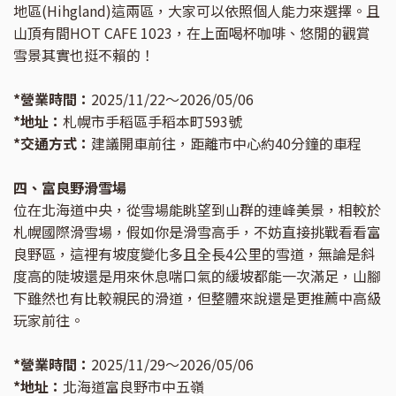
地區(Hihgland)這兩區，大家可以依照個人能力來選擇。且
山頂有間HOT CAFE 1023，在上面喝杯咖啡、悠閒的觀賞
雪景其實也挺不賴的！
*營業時間：
2025/11/22～2026/05/06
*地址：
札幌市手稻區手稻本町593號
*交通方式：
建議開車前往，距離市中心約40分鐘的車程
四、富良野滑雪場
位在北海道中央，從雪場能眺望到山群的連峰美景，相較於
札幌國際滑雪場，假如你是滑雪高手，不妨直接挑戰看看富
良野區，這裡有坡度變化多且全長4公里的雪道，無論是斜
度高的陡坡還是用來休息喘口氣的緩坡都能一次滿足，山腳
下雖然也有比較親民的滑道，但整體來說還是更推薦中高級
玩家前往。
*營業時間：
2025/11/29～2026/05/06
*地址：
北海道富良野市中五嶺