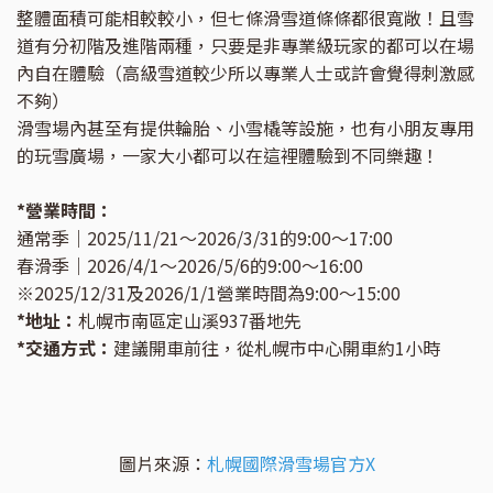
整體面積可能相較較小，但七條滑雪道條條都很寬敞！且雪
道有分初階及進階兩種，只要是非專業級玩家的都可以在場
內自在體驗（高級雪道較少所以專業人士或許會覺得刺激感
不夠）
滑雪場內甚至有提供輪胎、小雪橇等設施，也有小朋友專用
的玩雪廣場，一家大小都可以在這裡體驗到不同樂趣！
*營業時間：
通常季｜2025/11/21～2026/3/31的9:00～17:00
春滑季｜2026/4/1～2026/5/6的9:00～16:00
※2025/12/31及2026/1/1營業時間為9:00～15:00
*地址：
札幌市南區定山溪937番地先
*交通方式：
建議開車前往，從札幌市中心開車約1小時
圖片來源：
札幌國際滑雪場官方X