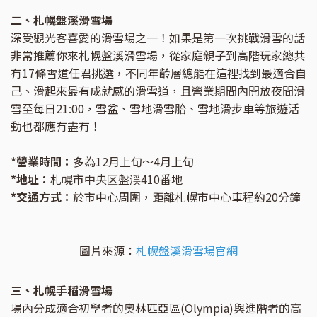
二、札幌盤溪滑雪場
深受觀光客喜愛的滑雪場之一！如果是第一次挑戰滑雪的話
非常推薦你來札幌盤溪滑雪場，從家庭親子到高階玩家總共
有17條雪道任君挑選，不同年齡層總能在這裡找到最適合自
己、滑起來最有成就感的滑雪道，且營業期間內開放夜間滑
雪至每日21:00，雪盆、雪地滑雪胎、雪地滑步車等旅遊活
動也都應有盡有！
*營業時間：
多為12月上旬～4月上旬
*地址：
札幌市中央区盤渓410番地
*交通方式：
於市中心周圍，距離札幌市中心車程約20分鐘
圖片來源：
札幌盤溪滑雪場官網
三、札幌手稻滑雪場
場內分成適合初學者的奧林匹亞區(Olympia)與進階者的高