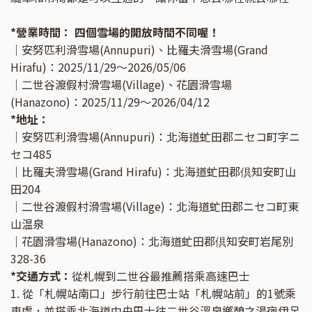
*營業時間： 四個雪場的開放時間不同喔！
｜安努匹利滑雪場(Annupuri)、比羅夫滑雪場(Grand
Hirafu)：2025/11/29～2026/05/06
｜二世谷渡假村滑雪場(Village)、花園滑雪場
(Hanazono)：2025/11/29～2026/04/12
*地址：
｜安努匹利滑雪場(Annupuri)：北海道虻田郡ニセコ町字ニ
セコ485
｜比羅夫滑雪場(Grand Hirafu)：北海道虻田郡倶知安町山
田204
｜二世谷渡假村滑雪場(Village)：北海道虻田郡ニセコ町東
山温泉
｜花園滑雪場(Hanazono)：北海道虻田郡倶知安町岩尾別
328-36
*交通方式：
從札幌到二世谷最推薦搭乘高速巴士
1. 從「札幌站南口」步行前往巴士站「札幌站前」的1號乘
車處，並搭乘北海道中央巴士往二世谷溫泉鄉憩之湯宿伊呂