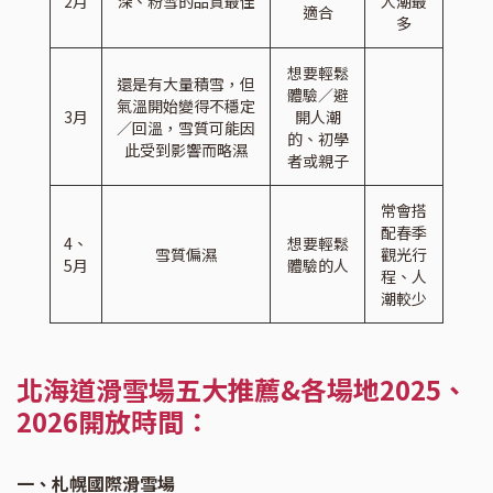
2月
深、粉雪的品質最佳
人潮最
適合
多
想要輕鬆
還是有大量積雪，但
體驗／避
氣溫開始變得不穩定
3月
開人潮
／回溫，雪質可能因
的、初學
此受到影響而略濕
者或親子
常會搭
配春季
4、
想要輕鬆
雪質偏濕
觀光行
5月
體驗的人
程、人
潮較少
北海道滑雪場五大推薦&各場地2025、
2026開放時間：
一、札幌國際滑雪場