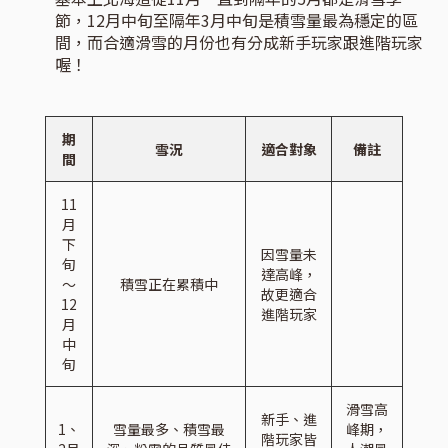
節，12月中旬至隔年3月中旬是積雪量最為穩定的區
間，而合適滑雪的月份也有分成新手玩家跟進階玩家
喔！
期
雪況
適合對象
備註
間
11
月
下
因雪量未
旬
達高峰，
～
積雪正在累積中
故更適合
12
進階玩家
月
中
旬
滑雪高
新手、進
1、
雪量最多、積雪最
峰期，
階玩家皆