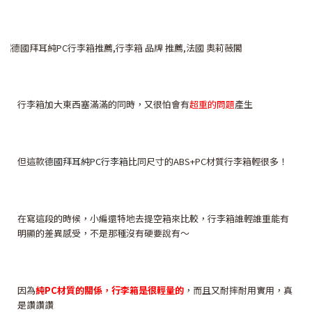
行李箱加大東西塞滿滿的同時，又很怕會有
超重的問題
產生
但這款
德國拜耳純PC行李箱
比同尺寸的ABS+PC材質行李箱輕很多！
在寫這段的時候，小編還特地去提空箱來比較，行李箱誰輕誰重能有
明顯的差異感受，不是那種沒有硬要說有～
因為
純PC材質的關係，行李箱是很輕量的
，而且又耐摔耐用實用，真
是讚讚讚