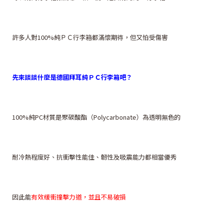
許多人對100%純ＰＣ行李箱都滿懷期待，但又怕受傷害
先來談談什麼是德國拜耳純ＰＣ行李箱吧？
100%純PC材質是聚碳酸酯（Polycarbonate）為透明無色的
耐冷熱程度好、抗衝擊性能佳、韌性及吸震能力都相當優秀
因此能
有效緩衝撞擊力道，並且不易破損