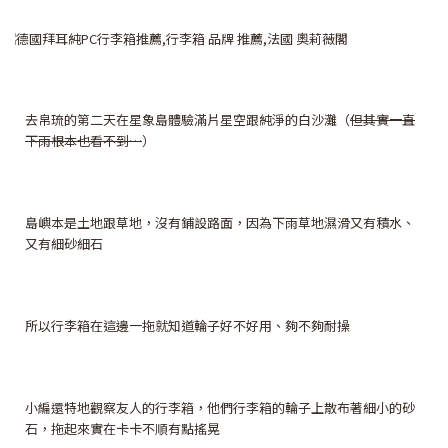
去帛琉的第二天在星象島體驗滿片星空跟純淨的白沙灘（
但其實一直
下雨根本也看不到…
）
島嶼本是土地跟草地，沒有鋪設路面，因為下雨草地濕滑又有積水、
又有細砂細石
所以行李箱在這邊一拖就知道輪子好不好用、夠不夠耐操
小編還特地觀察友人的行李箱，他們行李箱的輪子上散布著細小的砂
石，拖起來實在卡卡不順有點搖晃