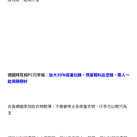
德國拜耳純PC行李箱
｜加大30%容量拉鍊，預留戰利品空間，兩人一
起用剛剛好
去島嶼國家想說衣物輕薄，不需要帶太多厚重衣物，行李也以輕巧為
主