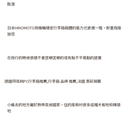
脫落
日本HINOMOTO飛機輪穩定行李箱箱體的能力也更進一階，耐重程度
加倍
在拖行的時候很穩不會匡啷匡啷的或有點不平晃動的感覺
小編去的地方屬於熱帶氣候國家，住的度假村很多這種木板地和磚頭
地