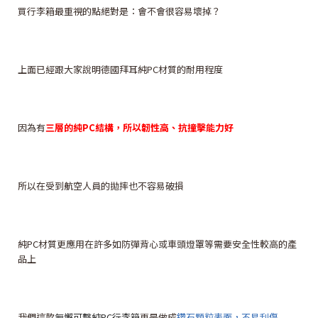
買行李箱最重視的點絕對是：會不會很容易壞掉？
上面已經跟大家說明德國拜耳純PC材質的耐用程度
因為有
三層的純PC結構，所以韌性高、抗撞擊能力好
所以在受到航空人員的拋摔也不容易破損
純PC材質更應用在許多如防彈背心或車頭燈罩等需要安全性較高的產
品上
我們這款
無懈可擊純PC行李箱
更是做成
鑽石顆粒表面，不易刮傷