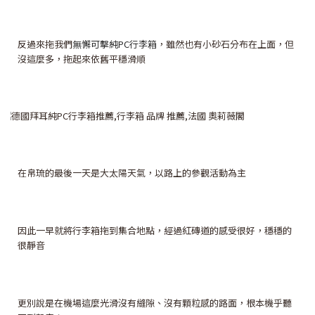
反過來拖我們
無懈可擊純PC行李箱
，雖然也有小砂石分布在上面，但
沒這麼多，拖起來依舊平穩滑順
在帛琉的最後一天是大太陽天氣，以路上的參觀活動為主
因此一早就將行李箱拖到集合地點，經過紅磚道的感受很好，穩穩的
很靜音
更別說是在機場這麼光滑沒有縫隙、沒有顆粒感的路面，根本機乎聽