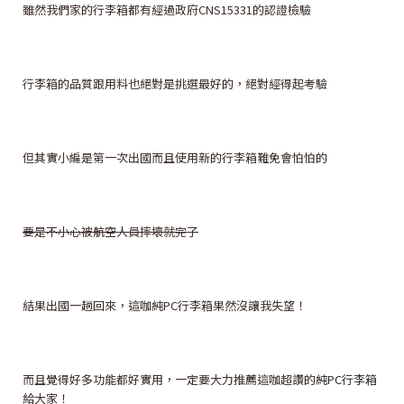
雖然我們家的行李箱都有經過政府CNS15331的認證檢驗
行李箱的品質跟用料也絕對是挑選最好的，絕對經得起考驗
但其實小編是第一次出國而且使用新的行李箱難免會怕怕的
要是不小心被航空人員摔壞就完了
結果出國一趟回來，這咖純PC行李箱果然沒讓我失望！
而且覺得好多功能都好實用，一定要大力推薦這咖超讚的
純PC行李箱
給大家！