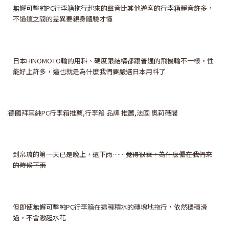
無懈可擊純PC行李箱
拖行起來的聲音比其他遊客的行李箱靜音許多，
不過這之間的差異要親身體驗才懂
日本HINOMOTO輪的用料、硬度跟結構都跟普通的飛機輪不一樣，性
能好上許多，這也就是為什麼我們要嚴選日本用料了
到帛琉的第一天已是晚上，還下雨……
覺得很衰，為什麼偏在我們來
的時候下雨
但即使
無懈可擊純PC行李箱
在這種積水的磚塊地拖行，依然穩穩滑
過，不會激起水花