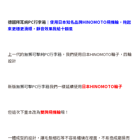
德國拜耳純PC行李箱
｜使用日本知名品牌HINOMOTO飛機輪，拖起
來更穩更滑順，靜音效果我給十顆星
上一代的
無懈可擊純PC行李箱
，我們使用日本HINOMOTO輪子，四輪
設計
新版
無懈可擊PC行李箱
我們一樣延續使用
日本HINOMOTO輪子
但這次下重本改為
雙牌飛機輪
唷！
一體成型的設計，讓毛髮細石等不容易纏繞在裡面，不易造成磨損而