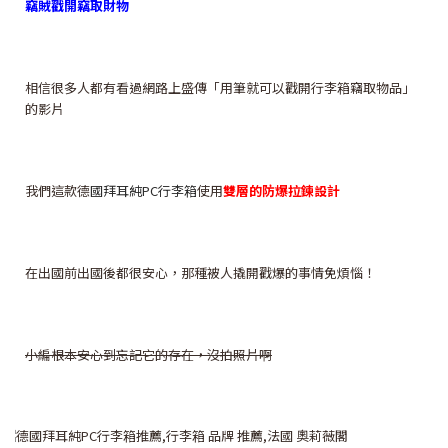
竊賊戳開竊取財物
相信很多人都有看過網路上盛傳「用筆就可以戳開行李箱竊取物品」
的影片
我們這款德
國拜耳純PC行李箱
使用
雙層的防爆拉鍊設計
在出國前出國後都很安心，那種被人撬開戳爆的事情免煩惱！
小編根本安心到忘記它的存在，沒拍照片啊