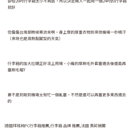
卻怕20吋行李箱太小不夠放，所以決定兩人一起用一個24吋的行李箱
就好
但偏偏台灣那時候寒流來啊，身上穿的厚重衣物到帛琉機場一秒噴汗
（帛琉也是濕熱黏膩型的天氣）
行李箱的加大拉鏈正好派上用場，小編的厚刷毛外套塞進去後還能再
塞刷毛帽T
要不是到剛到機場太匆忙一個亂塞，不然是還可以再塞更多東西進去
的