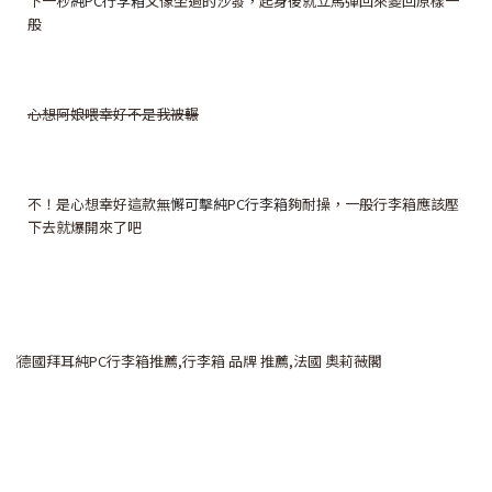
下一秒
純PC行李箱
又像坐過的沙發，起身後就立馬彈回來變回原樣一
般
心想阿娘喂幸好不是我被輾
不！是心想幸好這款無
懈可擊純PC行李箱
夠耐操，一般行李箱應該壓
下去就爆開來了吧