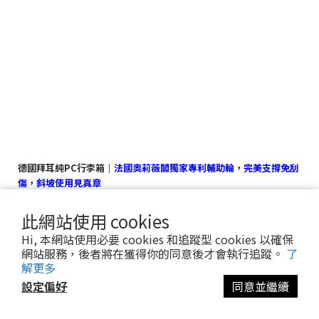
德國拜耳純PC行李箱
｜法國奧莉薇閣獨家專利輔助輪，完美支撐免刮
傷，斜坡使用見真章
此網站使用 cookies
Hi, 本網站使用必要 cookies 和追蹤型 cookies 以確保
有在使用行李箱的人，應該會很困擾每次拉斜坡或凹凸不平的顛簸路
網站服務，後者將在獲得你的同意後才會執行追蹤。
了
時，都會刮到行李箱底部
解更多
設定偏好
同意並繼續
我們行李箱維修達人阿貴師就是因為常修到這種箱底破損嚴重的行李