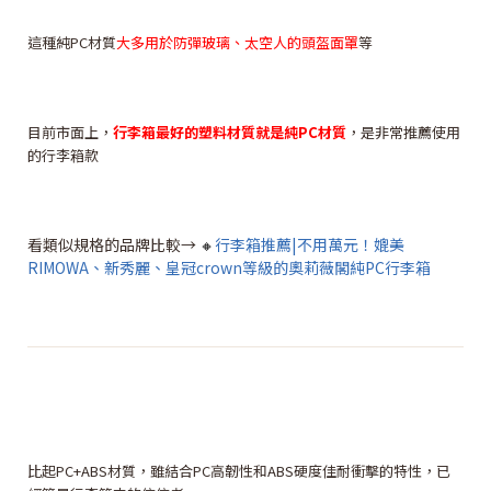
這種純PC材質
大多用於防彈玻璃、太空人的頭盔面罩
等
目前市面上，
行李箱最好的塑料材質就是純PC材質
，是非常推薦使用
的行李箱款
看類似規格的品牌比較→
🔸
行李箱推薦|不用萬元！媲美
RIMOWA、新秀麗、皇冠crown等級的奧莉薇閣純PC行李箱
比起PC+ABS材質，雖結合PC高韌性和ABS硬度佳耐衝擊的特性，已