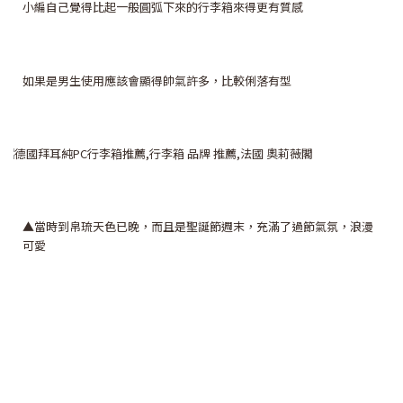
小編自己覺得比起一般圓弧下來的行李箱來得更有質感
如果是男生使用應該會顯得帥氣許多，比較俐落有型
▲當時到帛琉天色已晚，而且是聖誕節週末，充滿了過節氣氛，浪漫
可愛