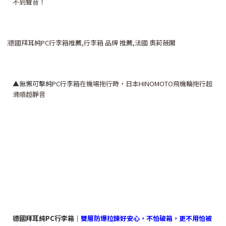
不到聲音！
▲
無懈可擊純PC行李箱
在機場拖行時，日本HINOMOTO飛機輪拖行超
滑順超靜音
德國拜耳純PC行李箱
｜雙層防爆拉鍊好安心，不怕破箱，更不用怕被