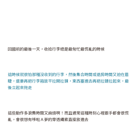
回國前的最後一天，收拾行李總是最匆忙最慌亂的時候
這時候就很怕那種沒收到的行李，然後集合時間或退房時間又迫在眉
睫，還要再把行李箱放平拉開拉鍊，東西塞進去再把拉鏈拉起來，最
後立起來拖走
這些動作多浪費時間又麻煩啊！而且通常這種時刻心裡跟手都會很慌
亂，會很想有哆啦Ａ夢的穿透繩索直接放進去