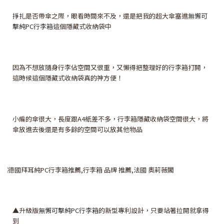
掙扎是否帶傘之際，眼看時間來不及，還是把我的超大傘塞進
無懈可
擊純PC行李箱
這個隱藏式收納袋中
因為不想放隨身行李佔空間又很重，又懶得把整理好的行李箱打開，
這時候這個隱藏式收納袋真的神方便！
小編的傘很大，長度跟A4紙差不多，行李箱隱藏收納袋空間很大，將
傘放進去後還是有多餘的空間可以放其他物品
▲升級版
無懈可擊純PC行李箱
的新型專利設計，只要站著拉開就拿得
到