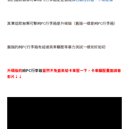
其實這款
無懈可擊純PC行李箱
是升級版（舊版一樣是
純PC行李箱
）
舊版的
純PC行李箱
有經過貨車輾壓等暴力測試一樣完好如初
升級版的
純PC行李箱
當然不免要來給卡車壓一下，卡車輾壓畫面請看
影片↓↓