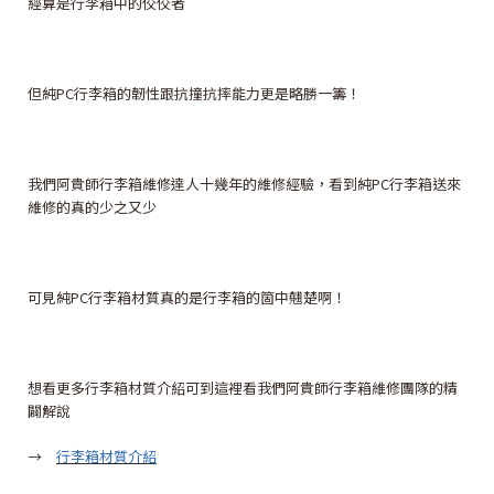
經算是行李箱中的佼佼者
但純PC行李箱的韌性跟抗撞抗摔能力更是略勝一籌！
我們阿貴師行李箱維修達人十幾年的維修經驗，看到純PC行李箱送來
維修的真的少之又少
可見純PC行李箱材質真的是行李箱的箇中翹楚啊！
想看更多行李箱材質介紹可到這裡看我們阿貴師行李箱維修團隊的精
闢解說
→
行李箱材質介紹