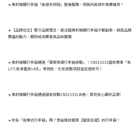
🔸奧莉薇閣行李箱「無過失保固」售後服務，保固內無條件免費維修！
🔸【品牌信念】堅守品牌理念，是法國奧莉薇閣行李箱不斷創新、締造品牌
價值的動力，期待給消費者高品味服務
🔸奧莉薇閣行李箱通過「軍規等級行李箱檢驗」！CNS15331國家標準「負
12℃急凍重摔14次」等物性、化性檢驗項目皆認證核可！
🔸奧莉薇閣行李箱通過國家檢驗CNS15331合格，買到安心跟好品質!
🔸你有「拋棄式行李箱」嗎？想省錢就要買【國家認證】的行李箱！