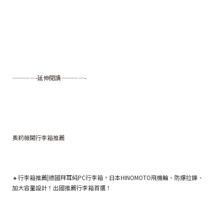
————-延伸閱讀————-
奧莉薇閣行李箱推薦
🔸行李箱推薦|德國拜耳純PC行李箱，日本HINOMOTO飛機輪、防爆拉鍊、
加大容量設計！出國推薦行李箱首選！