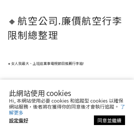
🔸
航空公司.廉價航空行李
限制總整理
🔸女人我最大、上班這黨事電視節目推薦行李箱!
🔸人氣部落客推薦行李箱？網紅網美推薦行李箱？
此網站使用 cookies
Hi, 本網站使用必要 cookies 和追蹤型 cookies 以確保
網站服務，後者將在獲得你的同意後才會執行追蹤。
了
解更多
🔸追蹤奧莉薇閣行李箱社群，立馬掌握網美實拍照、優惠資訊!
設定偏好
同意並繼續