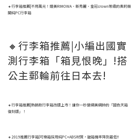
🔸行李箱推薦|不用萬元！媲美RIMOWA、新秀麗、皇冠crown等級的奧莉薇
閣純PC行李箱
🔸
行李箱推薦|小編出國實
測行李箱「箱見恨晚」!搭
公主郵輪前往日本去!
🔸
行李箱推薦|熱銷款行李箱改版上市！讓你一秒變網美網帥的「國色天箱
復刻版」！
🔸2019推薦行李箱|可樂箱採用純PC+ABS材質，破箱機率降到最低!!