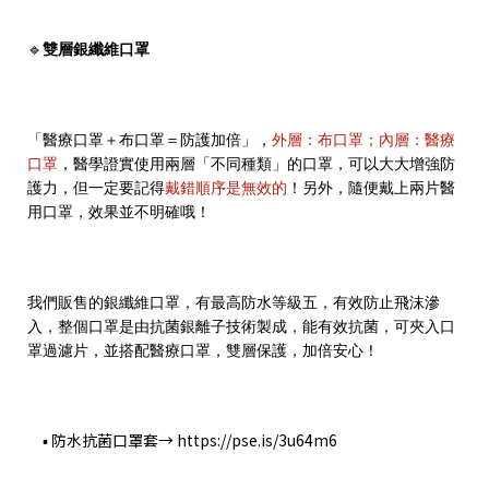
🔹
雙層銀纖維口罩
「醫療口罩＋布口罩＝防護加倍」，
外層：布口罩；內層：醫療
口罩
，醫學證實使用兩層「不同種類」的口罩，可以大大增強防
護力，但一定要記得
戴錯順序是無效的
！另外，隨便戴上兩片醫
用口罩，效果並不明確哦！
我們販售的銀纖維口罩，有最高防水等級五，有效防止飛沫滲
入，整個口罩是由抗菌銀離子技術製成，能有效抗菌，可夾入口
罩過濾片，並搭配醫療口罩，雙層保護，加倍安心！
防水抗菌口罩套→
https://pse.is/3u64m6
▪