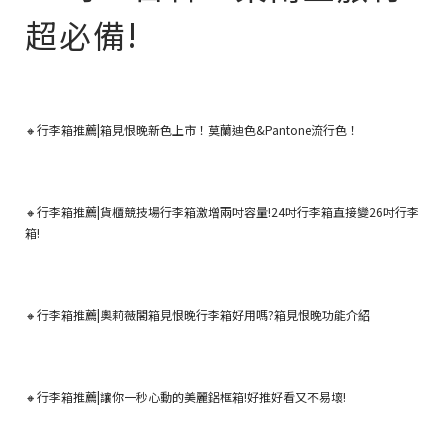
超必備!
🔸行李箱推薦|箱見恨晚新色上市！莫蘭迪色&Pantone流行色！
🔸行李箱推薦|貨櫃競技場行李箱激增兩吋容量!24吋行李箱直接變26吋行李
箱!
🔸行李箱推薦|奧莉薇閣箱見恨晚行李箱好用嗎?箱見恨晚功能介紹
🔸
行李箱推薦|讓你一秒心動的美麗鋁框箱!好推好看又不易壞!