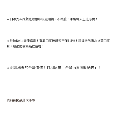
🔸
口罩支架推薦這款讓呼吸更順暢、不黏臉！小編每天上班必備！
🔸
對抗Delta變種病毒！有戴口罩被感染率僅1.5%！銀纖維防潑水抗菌口罩
套，最強防疫商品在這裡！
羽球場裡的台灣價值！打羽球帶「台灣in圓筒收納包」！
🔸
奧莉薇閣品牌大小事