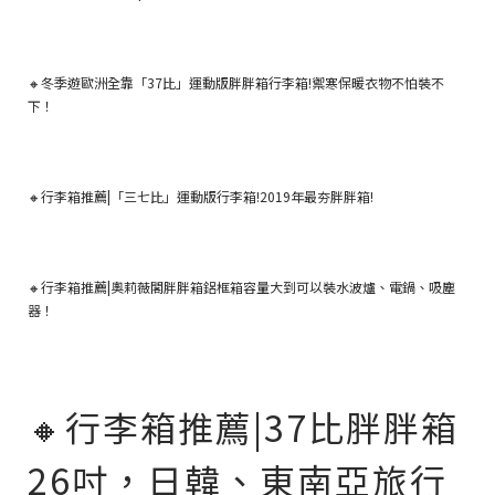
🔸冬季遊歐洲全靠「37比」運動版胖胖箱行李箱!禦寒保暖衣物不怕裝不
下！
🔸行李箱推薦|「三七比」運動版行李箱!2019年最夯胖胖箱!
🔸行李箱推薦|奧莉薇閣胖胖箱鋁框箱容量大到可以裝水波爐、電鍋、吸塵
器！
🔸行李箱推薦|37比胖胖箱
26吋，日韓、東南亞旅行