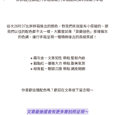
這次26吋37比胖胖箱推出的顏色，對我們來說是有小突破的，跟
我們以往的配色都不太一樣，大膽嘗試像「莫蘭迪色」那樣偏灰
的色調，讓行李箱呈現一種精緻復古的高級質感！
🔸霧灰金－文青知性 帶點 堅毅內斂
🔸胭脂紅－優雅大方 帶點 甜美氣質
🔸紺青藍－聰穎沉穩 帶點 調皮開朗
你喜歡這種配色嗎？歡迎在文章底下留言哦～
文章最後還會有更多實拍照呈現～