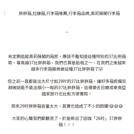
–
有定期追蹤奧莉薇閣的箱民，應該不難知道這種特別的37比例箱
款，畢竟論37比胖胖箱，我們也算是始祖之一，在我們之後越來
越多行李箱廠商做這種37比胖胖箱了🤣
但之前一直都是出大尺寸如29吋的37比胖胖箱，讓好多箱民瘋狂
敲碗說能不能出個小一點的37比胖胖箱，這樣要去日韓或東南亞
國家旅行也比較方便實用。
原來29吋胖胖箱容量太大，其實也造成了不少的困擾!😅😅😅
大家的心聲我們都聽見了，於是新出了這咖「26吋」37胖胖
箱！！！