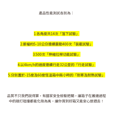
產品性能測試各別為：
1.各角度共14次「落下試驗」
2.振幅約5-10公分連續震動400次「裝載試驗」
3.500次「伸縮拉桿功能試驗」
4.以4km/h的速度連續行走32公里的「行走試驗」
5.分別置於-15度及60度恆溫箱中兩小時的「耐寒及耐熱試驗」
品質不只我們說得算，有國家安全檢驗把關，讓箱子在搬運過程
中的敲打碰撞都能化險為夷，讓你買到好箱又能安心旅遊去！