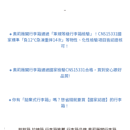
–
🔸奧莉薇閣行李箱通過「軍規等級行李箱檢驗」！CNS15331國
家標準「負12℃急凍重摔14次」等物性、化性檢驗項目皆認證核
可！
🔸奧莉薇閣行李箱通過國家檢驗CNS15331合格，買到安心跟好
品質!
🔸你有「拋棄式行李箱」嗎？想省錢就要買【國家認證】的行李
箱！