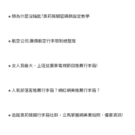
🔸
鎖為什麼沒鑰匙?奧莉薇閣密碼鎖設定教學
🔸
航空公司.廉價航空行李限制總整理
🔸女人我最大、上班這黨事電視節目推薦行李箱!
🔸人氣部落客推薦行李箱？網紅網美推薦行李箱？
🔸追蹤奧莉薇閣行李箱社群，立馬掌握網美實拍照、優惠資訊!