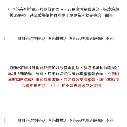
行李箱在斜拉或行經顛簸路面時，容易摩擦箱體底部，造成箱殼
掉漆磨損，甚至破裂使物品掉落！屁屁裂開就是這麼一回事！
我們研發團隊針對此缺憾加以改良與創新，製造出奧莉薇閣獨家
專利「輔助輪」設計，在拖行時能保護行李箱箱體表面，
不會因
角度問題造成行李箱摩擦破損，並能有效支撐箱體，讓行李箱拉
起來更穩更順手，屁屁也不會再磨破或裂開啦！