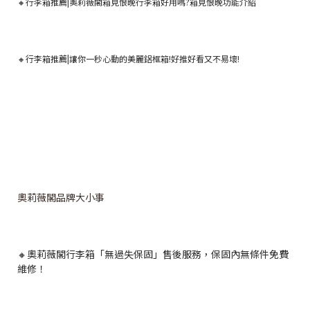
🔸行李箱推薦|奧莉薇閣箱見恨晚行李箱好用嗎?箱見恨晚功能介紹
🔸
行李箱推薦|讓你一秒心動的美麗鋁框箱!好推好看又不易壞!
奧莉薇閣品牌大小事
🔸奧莉薇閣行李箱「無過失保固」售後服務，保固內無條件免費
維修！