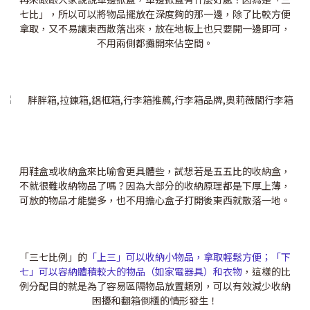
七比」，所以可以將物品擺放在深度夠的那一邊，除了比較方便
拿取，又不易讓東西散落出來，放在地板上也只要開一邊即可，
不用兩側都攤開來佔空間。
用鞋盒或收納盒來比喻會更具體些，試想若是五五比的收納盒，
不就很難收納物品了嗎？因為大部分的收納原理都是下厚上薄，
可放的物品才能變多，也不用擔心盒子打開後東西就散落一地。
「三七比例」的
「上三」可以收納小物品，拿取輕鬆方便；「下
七」可以容納體積較大的物品（如家電器具）和衣物
，這樣的比
例分配目的就是為了容易區隔物品放置類別，可以有效減少收納
困擾和翻箱倒櫃的情形發生！