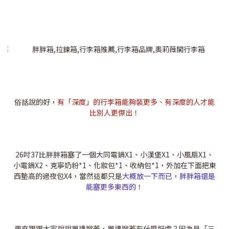
俗話說的好，
有「深度」的行李箱能夠裝更多、有深度的人才能
比別人更傑出！
26吋37比胖胖箱塞了一個大同電鍋X1、小漢堡X1、小風扇X1、
小電鍋X2、克寧奶粉*1、化妝包*1、收納包*1，外加在下面把東
西墊高的過夜包X4，當然這都只是
大概放一下而已，胖胖箱還是
能塞更多東西的！
再來跟跟大家說說單邊掀蓋，單邊掀蓋有什麼好處？因為是「三