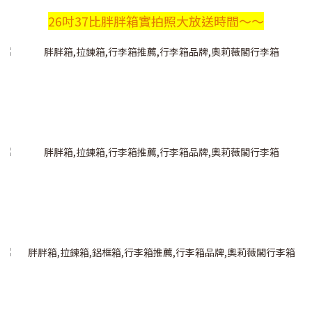
26吋37比胖胖箱實拍照大放送時間～～