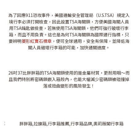
為了因應911恐攻事件，美國運輸安全管理局（U.S.TSA）規定入
境行李必須打開檢查，因此設置TSA海關鎖，方便美國海關人員
用TSA鑰匙做檢查，若無使用TSA海關鎖，他們可強行破壞行李
箱，而且不用負責。這也是為何TSA海關鎖為國際通行指標，只
要辨明
菱形紅寶石標章
，便可全球通用，安全有保障，並降低海
關人員破壞行李箱的可能，加快通關速度。
26吋37比胖胖箱的TSA海關鎖使用的是金屬材質，更耐用哦～而
且我們特別將密碼鎖嵌入箱殼內，也能大幅減少密碼鎖被碰撞掉
落或扭曲變形的風險發生！