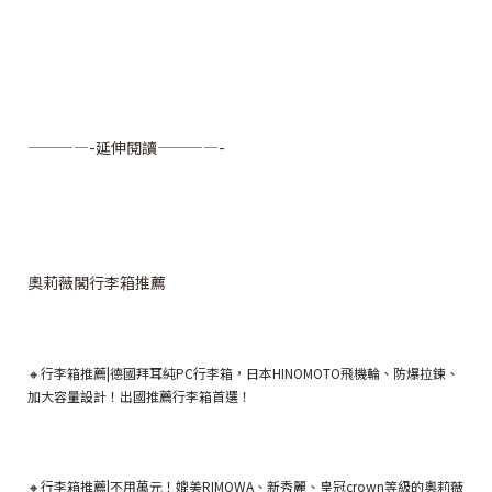
————-延伸閱讀————-
奧莉薇閣行李箱推薦
🔸行李箱推薦|德國拜耳純PC行李箱，日本HINOMOTO飛機輪、防爆拉鍊、
加大容量設計！出國推薦行李箱首選！
🔸行李箱推薦|不用萬元！媲美RIMOWA、新秀麗、皇冠crown等級的奧莉薇