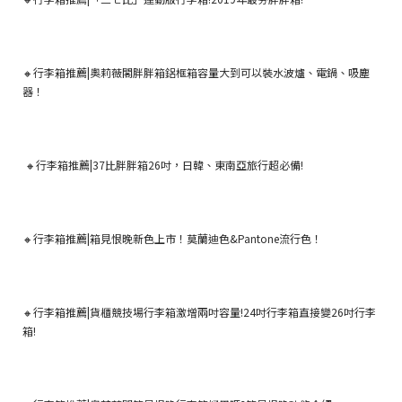
🔸行李箱推薦|奧莉薇閣胖胖箱鋁框箱容量大到可以裝水波爐、電鍋、吸塵
器！
🔸行李箱推薦|37比胖胖箱26吋，日韓、東南亞旅行超必備!
🔸行李箱推薦|箱見恨晚新色上市！莫蘭迪色&Pantone流行色！
🔸行李箱推薦|貨櫃競技場行李箱激增兩吋容量!24吋行李箱直接變26吋行李
箱!