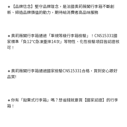
🔸【品牌信念】堅守品牌理念，是法國奧莉薇閣行李箱不斷創
新、締造品牌價值的動力，期待給消費者高品味服務
🔸奧莉薇閣行李箱通過「軍規等級行李箱檢驗」！CNS15331國
家標準「負12℃急凍重摔14次」等物性、化性檢驗項目皆認證核
可！
🔸奧莉薇閣行李箱通過國家檢驗CNS15331合格，買到安心跟好
品質!
🔸你有「拋棄式行李箱」嗎？想省錢就要買【國家認證】的行李
箱！