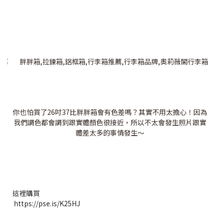
你也怕買了26吋37比胖胖箱會有色差嗎？其實不用太擔心！因為
我們調色都會調到跟實體顏色很接近，所以不太會發生照片跟實
體差太多的事情發生～
這裡購買
https://pse.is/K25HJ