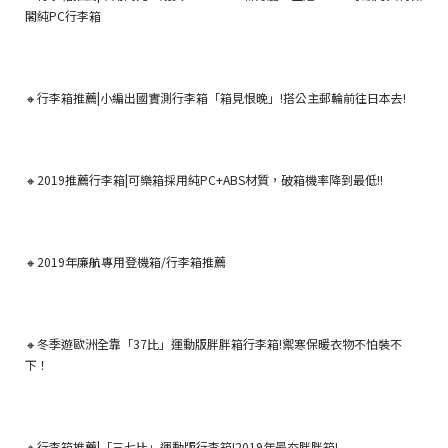
閣純PC行李箱
🔸
行李箱推薦|小編出國實測行李箱「箱見恨晚」!搭公主郵輪前往日本去!
🔸2019推薦行李箱|可樂箱採用純PC+ABS材質，破箱機率降到最低!!
🔸
2019年廉航專用登機箱/行李箱推薦
🔸冬季遊歐洲全靠「37比」運動版胖胖箱行李箱!禦寒保暖衣物不怕裝不
下！
🔸行李箱推薦|「三七比」運動版行李箱!2019年最夯胖胖箱!