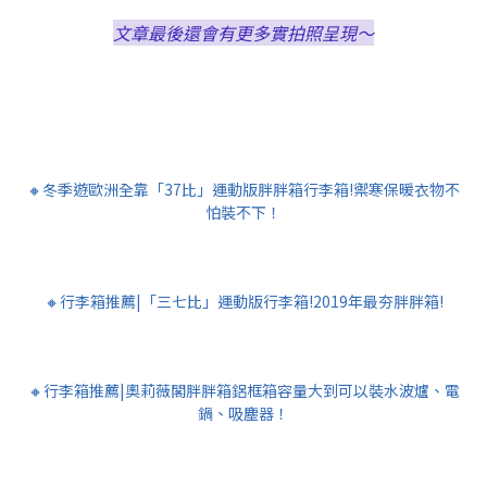
文章最後還會有更多實拍照呈現～
🔸冬季遊歐洲全靠「37比」運動版胖胖箱行李箱!禦寒保暖衣物不
怕裝不下！
🔸行李箱推薦|「三七比」運動版行李箱!2019年最夯胖胖箱!
🔸行李箱推薦|奧莉薇閣胖胖箱鋁框箱容量大到可以裝水波爐、電
鍋、吸塵器！