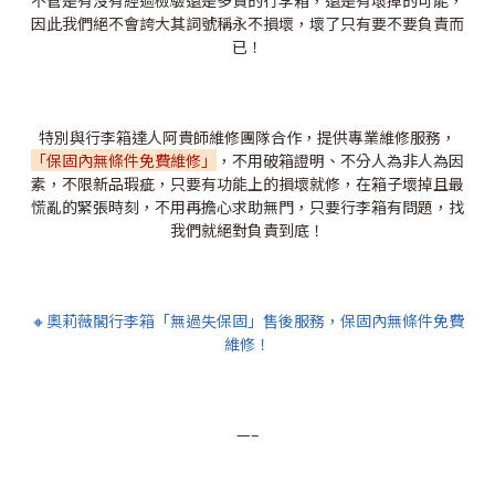
不管是有沒有經過檢驗還是多貴的行李箱，還是有壞掉的可能，
因此我們絕不會誇大其詞號稱永不損壞，壞了只有要不要負責而
已！
特別與行李箱達人阿貴師維修團隊合作，提供專業維修服務，
「保固內無條件免費維修」
，不用破箱證明、不分人為非人為因
素，不限新品瑕疵，只要有功能上的損壞就修，在箱子壞掉且最
慌亂的緊張時刻，不用再擔心求助無門，只要行李箱有問題，找
我們就絕對負責到底！
🔸奧莉薇閣行李箱「無過失保固」售後服務，保固內無條件免費
維修！
—–