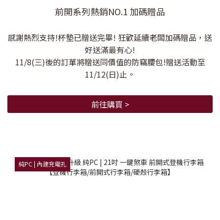
前開系列熱銷NO.1 加碼贈品
感謝熱烈支持!杯墊已贈送完畢! 狂歡延續老闆加碼贈品，送
好送滿最有心!
11/8(三)後的訂單將贈送同價值的防竊腰包!贈送活動至
11/12(日)止。
前往購買 >
純PC | 內建充電孔