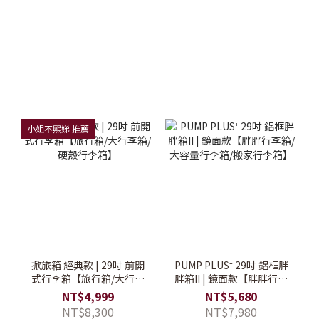
小姐不熙娣 推薦
掀旅箱 經典款 | 29吋 前開
PUMP PLUS⁺ 29吋 鋁框胖
式行李箱【旅行箱/大行李
胖箱II | 鏡面款【胖胖行李
箱/硬殼行李箱】
箱/大容量行李箱/搬家行李
NT$4,999
NT$5,680
箱】
NT$8,300
NT$7,980