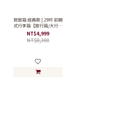
掀旅箱 經典款 | 29吋 前開
式行李箱【旅行箱/大行李
箱/硬殼行李箱】
NT$4,999
NT$8,300