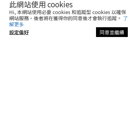
此網站使用 cookies
聯絡我們 Contact us
Hi, 本網站使用必要 cookies 和追蹤型 cookies 以確保
網站服務，後者將在獲得你的同意後才會執行追蹤。
了
解更多
企業/團體/福委合作
設定偏好
同意並繼續
客服電話 /
02-2268-0017
MON - FRI / 09:00 - 18:00
地址 / 新北市土城區大安路83號
NEWS LETTER
訂閱我