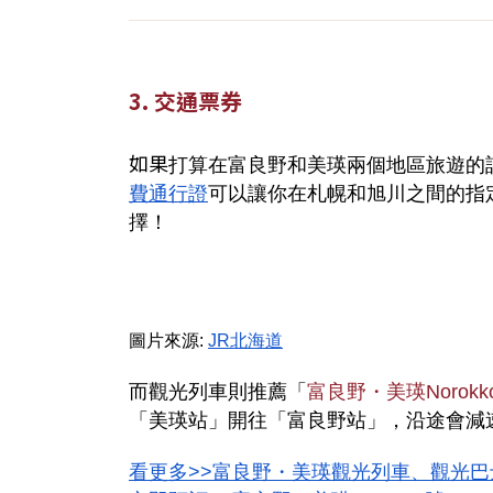
3. 交通票券
如果
打算在富良野和美瑛兩個地區旅遊的
費通行證
可以讓你在札幌和旭川之間的指
擇！
圖片來源:
JR北海道
而觀光列車則推薦「
富良野・美瑛Norokk
「美瑛站」開往「富良野站」，沿途會減
看更多>>富良野・美瑛觀光列車、觀光巴