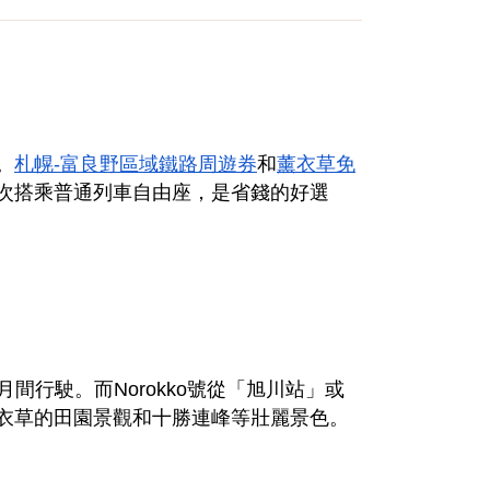
。
札幌-富良野區域鐵路周遊券
和
薰衣草免
次搭乘普通列車自由座，是省錢的好選
間行駛。而Norokko號從「旭川站」或
衣草的田園景觀和十勝連峰等壯麗景色。