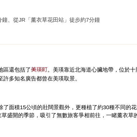
分鐘、從JR「薰衣草花田站」徒步約7分鐘
美瑛町
地區還包括了
。美瑛靠近北海道心臟地帶，位於十
至許多知名廣告都曾在美瑛取景。
了面積15公頃的壯闊景觀外，更種植了約30種不同的花
薰衣草盛開的季節，吸引了無數旅客爭相前往，一睹薰衣草