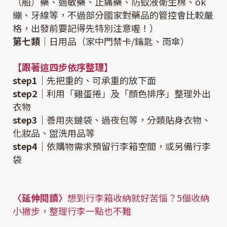
（船）藥、過敏藥、止痛藥、防蚊液衛生棉、ok
繃、牙線等，不過部分國家對藥品的管控會比較嚴
格，出發前要記得先特別注意喔！）
第七類｜
日用品（家中門禁卡/鑰匙、雨傘）
【跟著這四步依序整理】
step1｜
先把重的、可承重的放下面
step2｜
利用「雞蛋捲」及「顏色排序」整理外出
衣物
step3｜
善用夾鏈袋、過夜包等，分類貼身衣物、
化妝品、盥洗用品等
step4｜
依購物需求預留行李箱空間，或另備行李
袋
〈延伸閱讀〉
想到行李箱收納就好苦惱？5個收納
小撇步，整理行李一點也不難