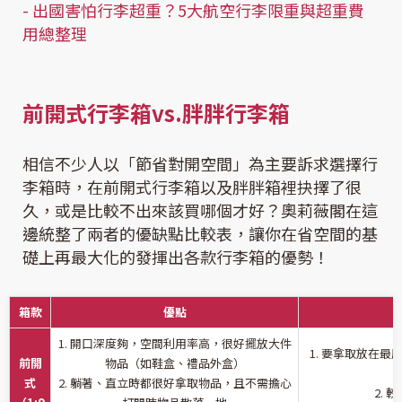
-
出國害怕行李超重？5大航空行李限重與超重費
用總整理
前開式行李箱vs.胖胖行李箱
相信不少人以「節省對開空間」為主要訴求選擇行
李箱時，在前開式行李箱以及胖胖箱裡抉擇了很
久，或是比較不出來該買哪個才好？奧莉薇閣在這
邊統整了兩者的優缺點比較表，讓你在省空間的基
礎上再最大化的發揮出各款行李箱的優勢！
箱款
優點
1. 開口深度夠，空間利用率高，很好擺放大件
1. 要拿取放在
前開
物品（如鞋盒、禮品外盒）
式
2. 躺著、直立時都很好拿取物品，且不需擔心
2. 