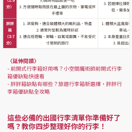
（1:9
打開時物品散落一地
3. 若選擇拉鍊
分）
3. 方便隨時取用放在最上層的衣物、筆電或伴
低，需多加
手禮等
胖胖
1. 深度夠，適合裝體積大的戰利品、特產
1. 體積大且寬
箱
2. 通常外型較為獨特好認
車站／
（3:7
3. 適合搭遊輪、郵輪、自駕或跟團，不易受尺
2. 本身重量比
分）
寸限制的旅行
3. 易超
〈延伸閱讀〉
-
前開式行李箱好用嗎？小空間魔術師前開式行李
箱優缺點快速看
-
胖胖箱缺點有哪些？旅遊行李箱新選擇，胖胖行
李箱優缺點全攻略
這些必備的出國行李清單你準備好了
嗎？教你四步整理好你的行李！