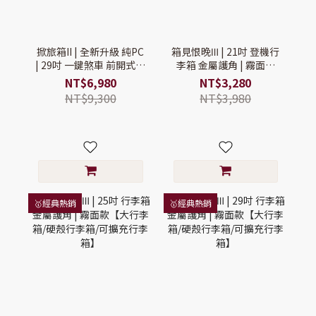
掀旅箱II | 全新升級 純PC
箱見恨晚Ⅲ | 21吋 登機行
| 29吋 一鍵煞車 前開式行
李箱 金屬護角 | 霧面款
李箱【旅行箱/大行李箱/
【登機行李箱/旅行箱/硬
NT$6,980
NT$3,280
硬殼行李箱】
殼行李箱】
NT$9,300
NT$3,980
🥇經典熱銷
🥇經典熱銷