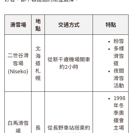
地
滑雪場
交通方式
特點
點
粉雪
北
多樣
二世谷滑
海
滑雪
從新千歲機場開車
雪場
道
道
約2小時
札
夜間
(Niseko)
幌
滑雪
活動
1998
年冬
季奧
運會
白馬滑雪
長
從長野車站搭乘約
主場
場