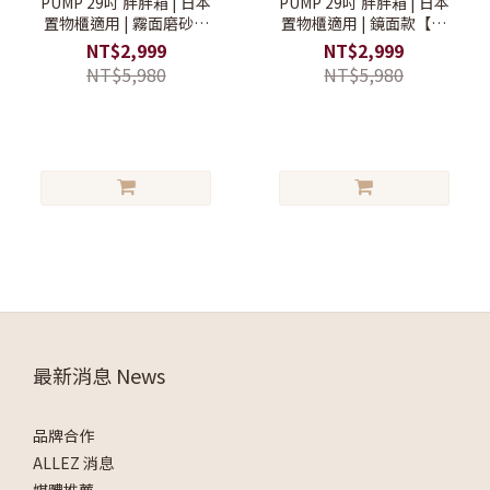
PUMP 29吋 胖胖箱 | 日本
PUMP 29吋 胖胖箱 | 日本
置物櫃適用 | 霧面磨砂款
置物櫃適用 | 鏡面款【胖
【胖胖行李箱/大容量行李
胖行李箱/大容量行李箱/搬
NT$2,999
NT$2,999
箱/搬家行李箱】
家行李箱】
NT$5,980
NT$5,980
最新消息 News
品牌合作
ALLEZ 消息
媒體推薦