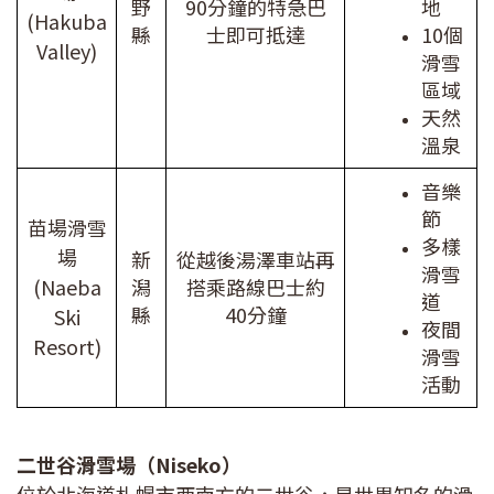
野
90分鐘的特急巴
地
(Hakuba
縣
士即可抵達
10個
Valley)
滑雪
區域
天然
溫泉
音樂
節
苗場滑雪
多樣
場
新
從越後湯澤車站再
滑雪
(Naeba
潟
搭乘路線巴士約
道
縣
40分鐘
Ski
夜間
Resort)
滑雪
活動
二世谷滑雪場（Niseko）