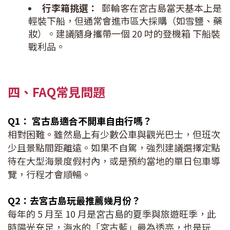
行李箱挑選：
郵輪客在宮古島當天基本上是
輕裝下船，但通常會進市區大採購（如雪鹽、藥
妝）。建議隨身攜帶一個 20 吋的登機箱 下船裝
戰利品。
四、FAQ常見問題
Q1： 宮古島適合不開車自由行嗎？
相對困難。雖然島上有少數公車與觀光巴士，但班次
少且景點間距離遠。如果不自駕，強烈建議選擇定點
待在大型海景度假村內，或是預約當地的單日包車導
覽，行程才會順暢。
Q2：去宮古島玩最推薦幾月份？
每年的 5 月至 10 月是宮古島的夏季與旅遊旺季，此
時陽光充足，海水的「宮古藍」最為透亮，也是玩