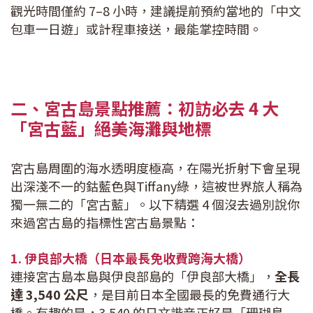
觀光時間僅約 7–8 小時，建議提前預約當地的「中文
包車一日遊」或計程車接送，最能掌控時間。
二、宮古島景點推薦：初訪必去 4 大
「宮古藍」絕美海灘與地標
宮古島周圍的海水透明度極高，在陽光折射下會呈現
出深淺不一的鈷藍色與Tiffany綠，這被世界旅人稱為
獨一無二的「宮古藍」。以下精選 4 個沒去過別說你
來過宮古島的指標性宮古島景點：
1. 伊良部大橋（日本最長免收費跨海大橋）
連接宮古島本島與伊良部島的「伊良部大橋」，
全長
達 3,540 公尺
，是目前日本全國最長的免費通行大
橋。有趣的是，3,540 的日文諧音正好是「珊瑚島