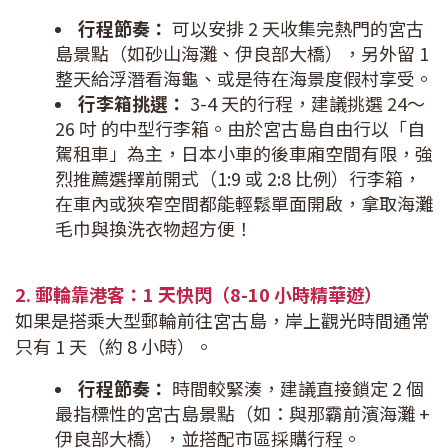
行程節奏：
可以安排 2 天收集完熱門的宮古
島景點（如砂山海灘、伊良部大橋），另外留 1
整天給浮潛看海龜、或是待在海景度假村享受。
行李箱挑選：
3-4 天的行程，建議挑選 24～
26 吋 的中型行李箱。由於宮古島自由行以「自
駕租車」為主，日本小車的後車廂空間有限，強
烈推薦選擇前開式（1:9 或 2:8 比例）行李箱，
在車內或狹窄空間都能輕鬆單面開啟，拿取海灘
毛巾與換洗衣物超方便！
2. 郵輪靠港客：1 天快閃（8-10 小時精華遊）
如果是搭乘大型郵輪前往宮古島，岸上觀光時間通常
只有 1 天（約 8 小時）。
行程節奏：
時間較緊湊，建議直接鎖定 2 個
最指標性的宮古島景點（如：與那霸前濱海灘 +
伊良部大橋），並搭配市區採購行程。