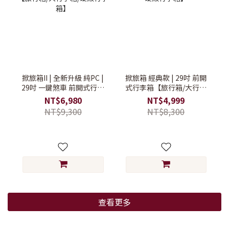
掀旅箱II | 全新升級 純PC |
掀旅箱 經典款 | 29吋 前開
29吋 一鍵煞車 前開式行李
式行李箱【旅行箱/大行李
箱【旅行箱/大行李箱/硬殼
箱/硬殼行李箱】
NT$6,980
NT$4,999
行李箱】
NT$9,300
NT$8,300
查看更多