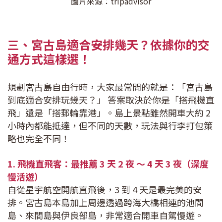
圖片來源：tripadvisor
三、宮古島適合安排幾天？依據你的交
通方式這樣選！
規劃宮古島自由行時，大家最常問的就是：「宮古島
到底適合安排玩幾天？」 答案取決於你是「搭飛機直
飛」還是「搭郵輪靠港」。島上景點雖然開車大約 2
小時內都能抵達，但不同的天數，玩法與行李打包策
略也完全不同！
1. 飛機直飛客：最推薦 3 天 2 夜 ～ 4 天 3 夜（深度
慢活遊）
自從星宇航空開航直飛後，3 到 4 天是最完美的安
排。宮古島本島加上周邊透過跨海大橋相連的池間
島、來間島與伊良部島，非常適合開車自駕慢遊。