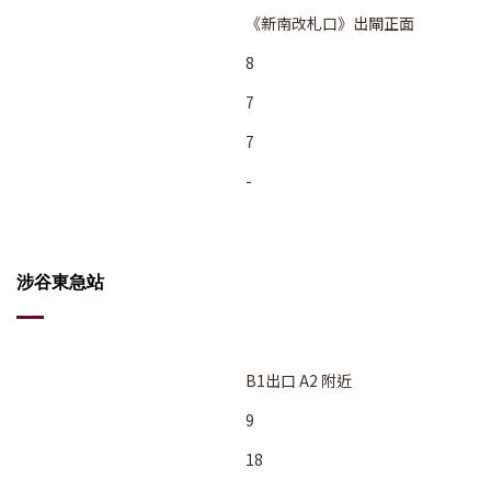
《新南改札口》出閘正面
8
7
7
-
涉谷東急站
B1出口 A2 附近
9
18