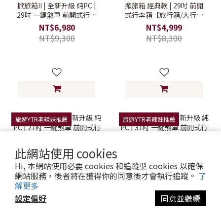
掀旅箱II | 全新升級 純PC |
掀旅箱 經典款 | 29吋 前開
29吋 一鍵煞車 前開式行李
式行李箱【旅行箱/大行李
箱【旅行箱/大行李箱/硬殼
箱/硬殼行李箱】
NT$6,980
NT$4,999
行李箱】
NT$9,300
NT$8,300
旅遊YTR老辣妹推薦
旅遊YTR老辣妹推薦
此網站使用 cookies
Hi, 本網站使用必要 cookies 和追蹤型 cookies 以確保
網站服務，後者將在獲得你的同意後才會執行追蹤。
了
解更多
設定偏好
同意並繼續
掀旅箱 Liber | 全新升級 純
掀旅箱 Liber | 全新升級 純