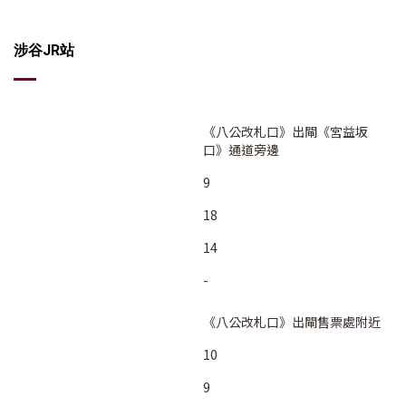
涉谷JR站
《八公改札口》出閘《宮益坂
口》通道旁邊
9
18
14
-
《八公改札口》出閘售票處附近
10
9