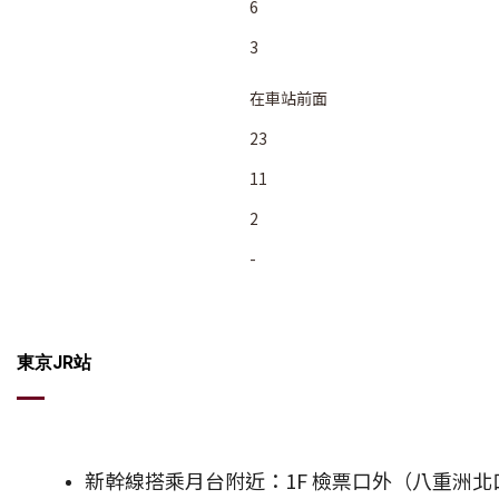
6
3
在車站前面
23
11
2
-
東京JR站
新幹線搭乘月台附近：1F 檢票口外（八重洲