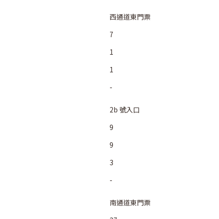
西通道東門票
7
1
1
-
2b 號入口
9
9
3
-
南通道東門票