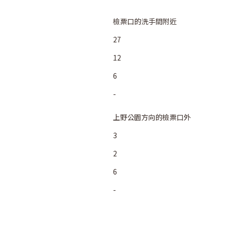
檢票口的洗手間附近
27
12
6
-
上野公園方向的檢票口外
3
2
6
-