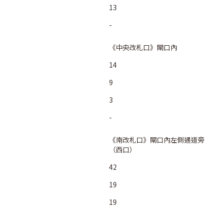
13
-
《中央改札口》閘口內
14
9
3
-
《南改札口》閘口內左側通道旁
（西口）
42
19
19