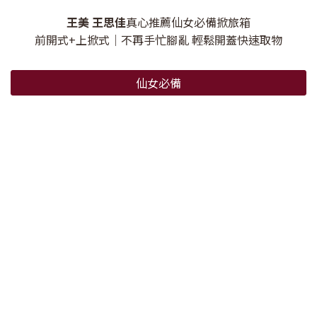
王美 王思佳
真心推薦仙女必備掀旅箱
前開式+上掀式｜不再手忙腳亂 輕鬆開蓋快速取物
仙女必備