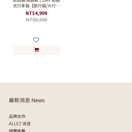
掀旅箱 經典款 | 29吋 前開
式行李箱【旅行箱/大行李
箱/硬殼行李箱】
NT$4,999
NT$8,300
最新消息 News
品牌合作
ALLEZ 消息
媒體推薦