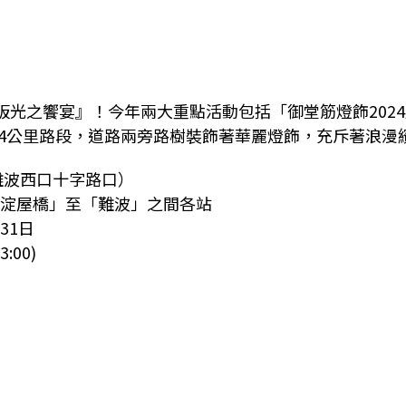
光之饗宴』！今年兩大重點活動包括「御堂筋燈飾2024
的4公里路段，道路兩旁路樹裝飾著華麗燈飾，充斥著浪漫
難波西口十字路口）
淀屋橋」至「難波」之間各站
31日
:00)