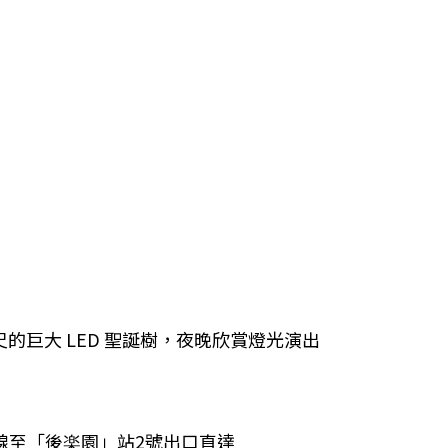
的巨大 LED 聖誕樹，夜晚欣賞燈光演出
北線至「後楽園」站2號出口直達