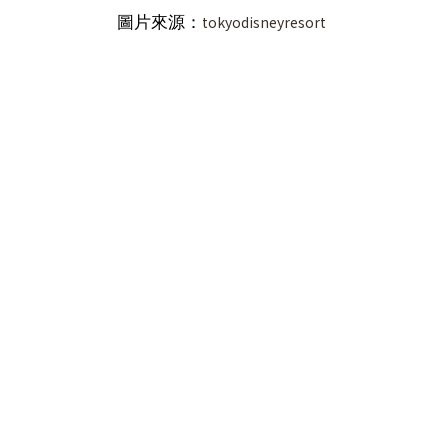
圖片來源：
tokyodisneyresort