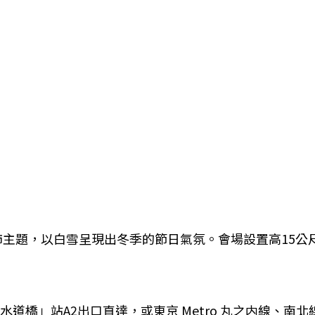
燈飾主題，以白雪呈現出冬季的節日氣氛。會場設置高15公尺
道橋」站A2出口直達，或東京 Metro 丸之内線、南