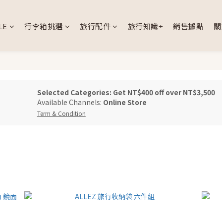
LE
行李箱挑選
旅行配件
旅行知識+
銷售據點
關
Selected Categories: Get NT$400 off over NT$3,500
Available Channels:
Online Store
Term & Condition