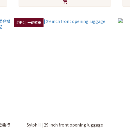
純PC | 一鍵煞車
式登機行
Sylph II | 29 inch front opening luggage