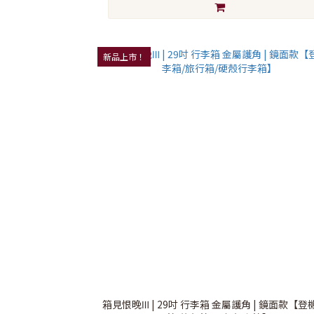
新品上市！
箱見恨晚Ⅲ | 29吋 行李箱 金屬護角 | 鏡面款【