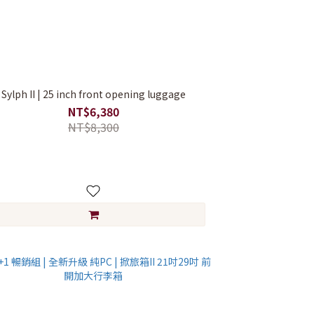
Sylph II | 25 inch front opening luggage
NT$6,380
NT$8,300