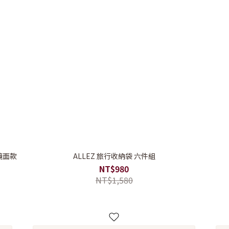
29吋 金屬護角 鏡面款
ALLEZ 旅行收納袋 六件組
NT$980
NT$1,580