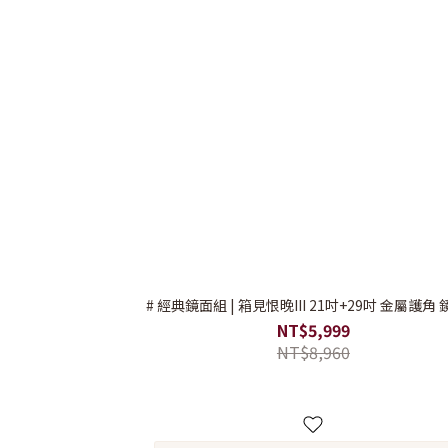
# 經典鏡面組 | 箱見恨晚III 21吋+
NT$5,999
NT$8,960