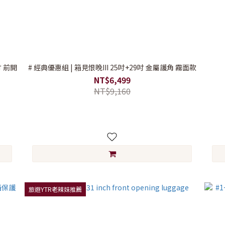
吋 前開
# 經典優惠組 | 箱見恨晚III 25吋+29吋 金屬護角 霧面款
NT$6,499
NT$9,160
旅遊YTR老辣妹推薦