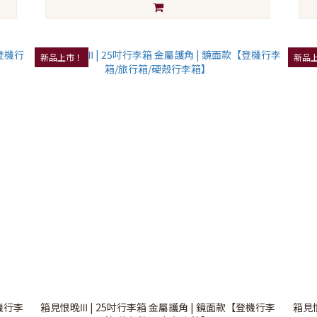
新品上市！
新品
登機行李
箱見恨晚Ⅲ | 25吋行李箱 金屬護角 | 鏡面款【登機行李
箱見恨