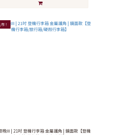
上市！
晚Ⅲ | 21吋 登機行李箱 金屬護角 | 鏡面款【登機