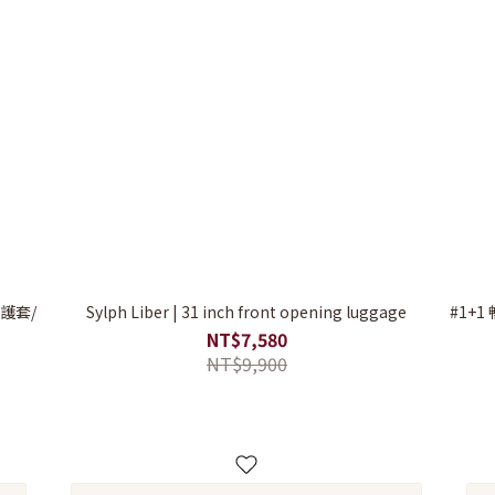
Sylph Liber | 31 inch front opening luggage
#1+1
NT$7,580
NT$9,900