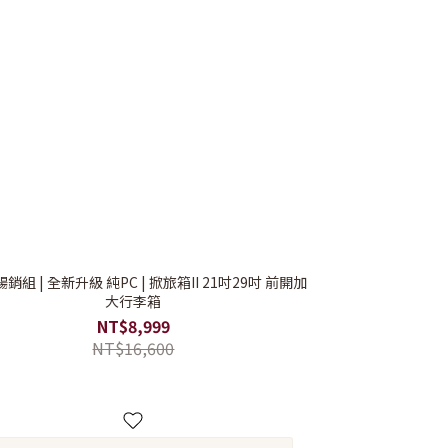
 暢銷組 | 全新升級 純PC | 掀旅箱II 21吋29吋 前開加
大行李箱
NT$8,999
NT$16,600