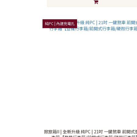
純PC | 內建充電孔
掀旅箱II | 全新升級 純PC | 21吋 一鍵煞車 前開