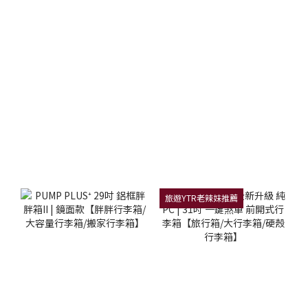
旅遊YTR老辣妹推薦