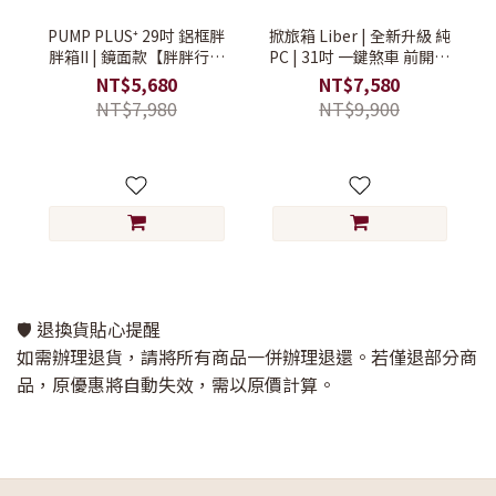
PUMP PLUS⁺ 29吋 鋁框胖
掀旅箱 Liber | 全新升級 純
胖箱II | 鏡面款【胖胖行李
PC | 31吋 一鍵煞車 前開式
箱/大容量行李箱/搬家行李
行李箱【旅行箱/大行李箱/
NT$5,680
NT$7,580
箱】
硬殼行李箱】
NT$7,980
NT$9,900
🛡️ 退換貨貼心提醒
如需辦理退貨，請將所有商品一併辦理退還。若僅退部分商
品，原優惠將自動失效，需以原價計算。