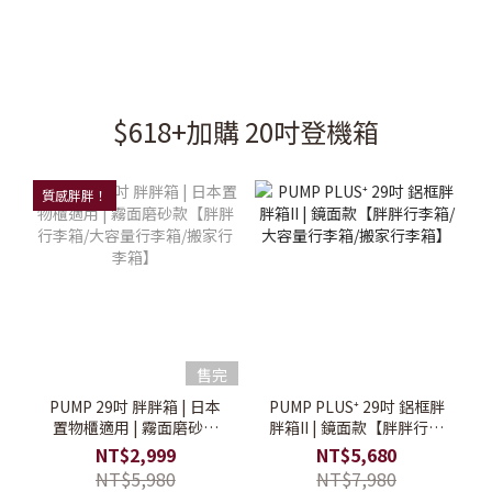
$618+加購 20吋登機箱
質感胖胖！
售完
PUMP 29吋 胖胖箱 | 日本
PUMP PLUS⁺ 29吋 鋁框胖
置物櫃適用 | 霧面磨砂款
胖箱II | 鏡面款【胖胖行李
【胖胖行李箱/大容量行李
箱/大容量行李箱/搬家行李
NT$2,999
NT$5,680
箱/搬家行李箱】
箱】
NT$5,980
NT$7,980