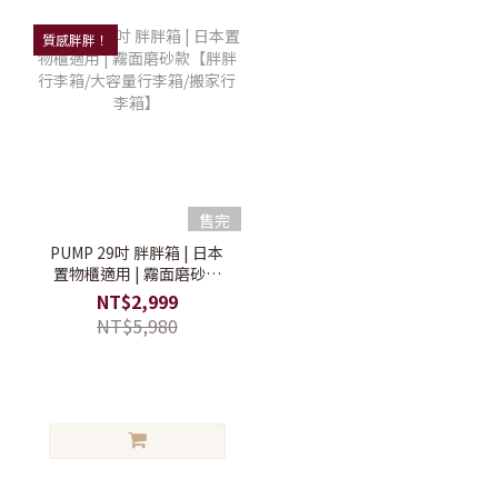
質感胖胖！
售完
PUMP 29吋 胖胖箱 | 日本
置物櫃適用 | 霧面磨砂款
【胖胖行李箱/大容量行李
NT$2,999
箱/搬家行李箱】
NT$5,980