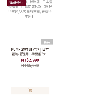
質感胖胖！
售完
PUMP 29吋 胖胖箱 | 日本
置物櫃適用 | 霧面磨砂款
【胖胖行李箱/大容量行李
NT$2,999
箱/搬家行李箱】
NT$5,980