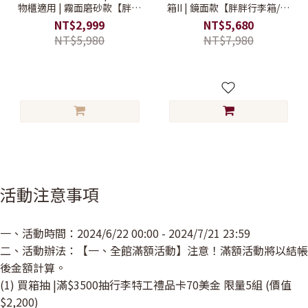
物櫃適用 | 霧面磨砂款【胖胖
箱II | 鏡面款【胖胖行李箱/大
行李箱/大容量行李箱/搬家行
容量行李箱/搬家行李箱】
NT$2,999
NT$5,680
李箱】
NT$5,980
NT$7,980
活動注意事項
一、活動時間：2024/6/22 00:00 - 2024/7/21 23:59
二、活動辦法：【一、全館滿額活動】注意！滿額活動將以結帳
後金額計算。
(1) 買箱抽 |滿$3500抽行李特工禮品卡70美金 限量5組 (價值
$2,200)