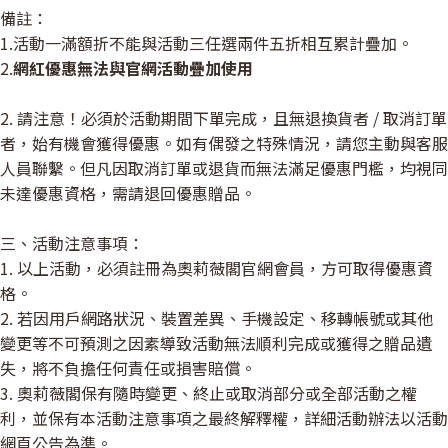
備註：
1.活動一滿額折不能與活動三任選兩件五折相互累計疊加。
2.
網紅優惠無法與官網活動疊加使用
2. 請注意！必須於活動期間下單完成，且無退換貨者 / 取消訂單
者，始有機會獲得優惠。如有偶發之特殊情況，請您主動與客服
人員聯繫。但凡因取消訂單或退貨而無法滿足優惠門檻，均視同
未達優惠資格，需請退回優惠贈品。
三、活動注意事項：
1. 以上活動，必須註冊為奧莉薇閣官網會員，方可取得優惠資
格。
2. 若因用戶網路狀況、裝置差異、手機設定、移轉帳號或其他
變更等不可預測之因素導致活動無法順利完成或獲得之贈品遺
失，將不負擔任何責任或損害賠償。
3. 奧莉薇閣保有隨時變更、終止或取消部分或全部活動之權
利，並保有本活動注意事項之最終解釋權，詳細活動辦法以活動
網頁公告為準。