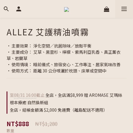
ALLEZ 艾護精油噴霧
• 主要效果： 淨化空間／抗菌除味／放鬆平衡
• 主要成分： 艾草、黑雲杉、檸檬、索馬利亞乳香、真正薰衣
草、岩蘭草
• 使用情境： 睡前儀式、旅宿安心、工作專注、居家氣味改善
• 使用方式： 距離 30 公分噴灑於枕頭、床單或空間中
至
08/31 16:00
截止
全店，全店滿$8,999 贈 AROMASE 艾瑪絲
根本療癒 自然換新組
全店，結帳金額滿 $2,000 免運費（離島配送不適用）
NT$888
NT$1,280
數量