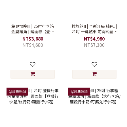
箱見恨晚Ⅲ | 25吋行李箱
掀旅箱II | 全新升級 純PC |
金屬護角 | 鏡面款【登機
21吋 一鍵煞車 前開式登機
行李箱/旅行箱/硬殼行李
行李箱【登機行李箱/前開
NT$3,680
NT$4,980
箱】
式行李箱/硬殼行李箱】
NT$4,680
NT$7,300
🥇經典熱銷
🥇經典熱銷