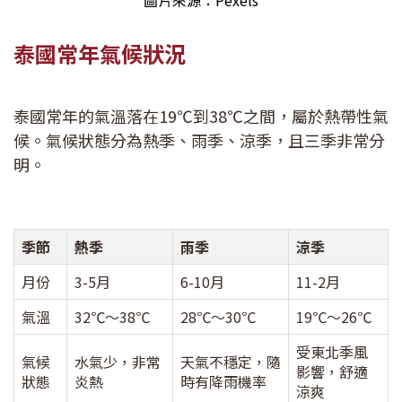
泰國常年氣候狀況
泰國常年的氣溫落在19℃到38℃之間，屬於熱帶性氣
候。氣候狀態分為熱季、雨季、涼季，且三季非常分
明。
季節
熱季
雨季
涼季
月份
3-5月
6-10月
11-2月
氣溫
32℃～38℃
28℃～30℃
19℃～26℃
受東北季風
氣候
水氣少，非常
天氣不穩定，隨
影響，舒適
狀態
炎熱
時有降雨機率
涼爽