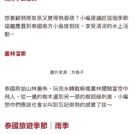
想兼顧熱鬧氣氛又覺得熱昏頭？小編建議趁這個季節
遠離塵囂到泰國南方小島度假拔，享受清涼的水上活
動。
叢林溜索
圖片來源：方格子
泰國原始山林遍佈，玩完水轉戰躲進叢林體驗當空中
飛人，從一邊的樹木盪到另一頭的樹超級刺激，小編
想你們應該也會尖叫到忘記很熱的感覺了拔～
泰國旅遊季節｜雨季