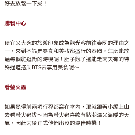
好去放鬆一下拔！
購物中心
便宜又大碗的旅遊印象成為觀光客前往泰國的理由之
一，來到不論是零食和美妝都盛行的泰國，怎麼能放
過每個能逛街的時機呢！肚子餓了還能走雨天有的特
殊通道搭乘BTS去享用美食呢～
看螢火蟲
如果覺得前兩項行程都窩在室內，那就跟著小編上山
去看螢火蟲拔～因為螢火蟲喜歡有點潮濕又溫暖的天
氣，因此雨後正式他們出沒的最佳時機！