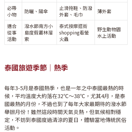
必帶
止滑拖鞋、防潑
防曬、陽傘
薄外套
小物
外套、毛巾
適合
潑水節南方小
泰式按摩逛街
野生動物園
從事
島度假叢林溜
shopping看螢
水上活動
活動
索
火蟲
泰國旅遊季節｜熱季
每年3-5月是泰國熱季，也是一年之中泰國最熱的時
候，平均溫度大約落在32℃～38℃，尤其4月，是泰
國最熱的月份，不過也到了每年大家最期待的潑水節
舉辦月份！雖然這段時間天氣炎熱，但氣候相對穩
定，不妨到泰國度過清涼的夏日，體驗當地傳統民俗
活動。