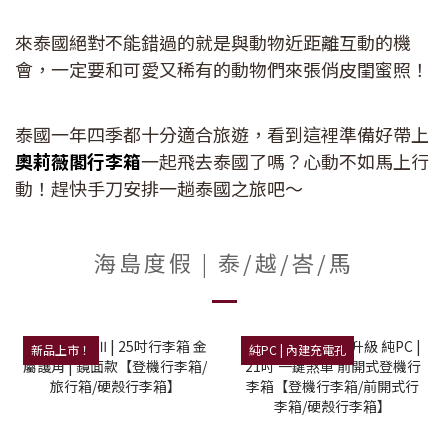
來泰國絕對不能錯過的就是與動物近距離互動的機
會，一定要和可愛又稀有的動物們來張俏皮閨蜜照！
泰國一年四季都十分適合旅遊，看到這裡準備好帶上
奧莉薇閣行李箱
一起飛去泰國了嗎？心動不如馬上行
動！趕快手刀安排一趟泰國之旅吧～
海島度假 | 泰/越/峇/馬
新品上市！
純PC | 內建充電孔