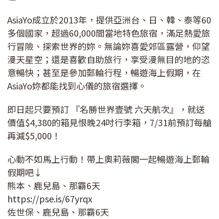
AsiaYo成立於2013年，提供亞洲台、日、韓、泰等60
多個國家，超過60,000間當地特色旅宿，滿足熱愛旅
行冒險、探索世界的妳。無論妳喜愛郊區露營，仰望
漫天星空；還是喜歡自助旅行，享受漫無目的地的恣
意暢快；甚至是參加郵輪行程，暢遊海上假期，在
AsiaYo妳都能找到心儀的旅宿選擇。
即日起只要預訂 『名勝世界壹號 六天航次』，就送
價值$4,380的箱見恨晚24吋行李箱，7/31前預訂每艙
再減$5,000！
心動不如馬上行動！帶上奧莉薇閣一起暢遊海上郵輪
假期吧↓
熊本、鹿兒島、那霸6天
https://pse.is/67yrqx
佐世保、鹿兒島、那霸6天