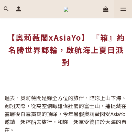
【奧莉薇閣xAsiaYo】 『箱』約
名勝世界郵輪，啟航海上夏日派
對
過去，奧莉薇閣是妳全方位的旅伴，陪妳上山下海、
翱翔天際，從高空俯瞰雄偉壯麗的富士山，捕捉藏在
雲層後白雪靄靄的頂峰，今年暑假奧莉薇閣受AsiaYo
邀請一起搭船去旅行，和妳一起享受徜徉於大海的自
在。