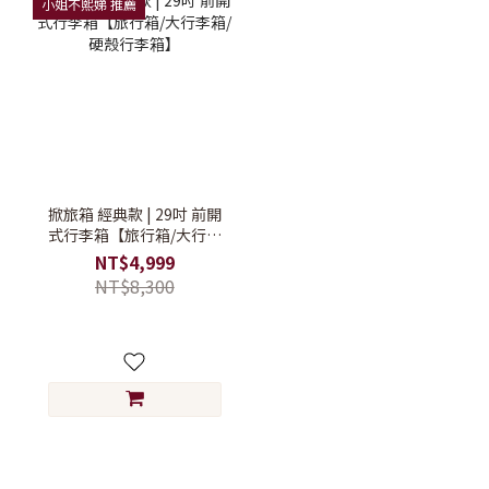
小姐不熙娣 推薦
掀旅箱 經典款 | 29吋 前開
式行李箱【旅行箱/大行李
箱/硬殼行李箱】
NT$4,999
NT$8,300