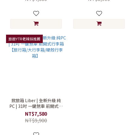
旅遊YTR老辣妹推薦
掀旅箱 Liber | 全新升級 純
PC | 31吋 一鍵煞車 前開式行
李箱【旅行箱/大行李箱/硬殼
NT$7,580
行李箱】
NT$9,900