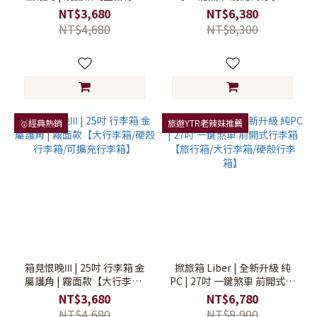
箱/旅行箱/硬殼行李箱】
【旅行箱/大行李箱/硬殼行李
NT$3,680
NT$6,380
箱】
NT$4,680
NT$8,300
🥇經典熱銷
旅遊YTR老辣妹推薦
箱見恨晚Ⅲ | 25吋 行李箱 金
掀旅箱 Liber | 全新升級 純
屬護角 | 霧面款【大行李箱/
PC | 27吋 一鍵煞車 前開式行
硬殼行李箱/可擴充行李箱】
李箱【旅行箱/大行李箱/硬殼
NT$3,680
NT$6,780
行李箱】
NT$4,680
NT$8,900