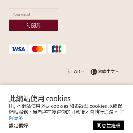
訂閱我
$
TWD
繁體中文
此網站使用 cookies
提醒您，我們不會以電話或簡訊方式通知變更付款方式。
Hi, 本網站使用必要 cookies 和追蹤型 cookies 以確保
網站服務，後者將在獲得你的同意後才會執行追蹤。
了
解更多
Copyright © 2026 ALLEZ. All Rights Reserved.
設定偏好
同意並繼續
聯瑩國際股份有限公司 CO. LTD / 統一編號：27595665