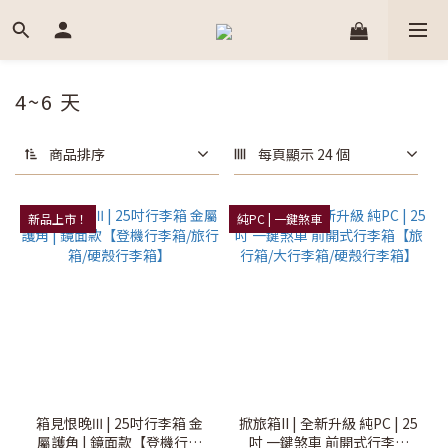
4~6 天
商品排序
每頁顯示 24 個
新品上市！
純PC | 一鍵煞車
箱見恨晚Ⅲ | 25吋行李箱 金
掀旅箱II | 全新升級 純PC | 25
屬護角 | 鏡面款【登機行李
吋 一鍵煞車 前開式行李箱