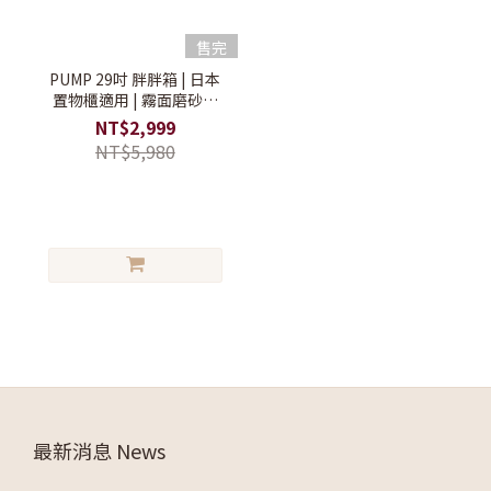
售完
PUMP 29吋 胖胖箱 | 日本
置物櫃適用 | 霧面磨砂款
【胖胖行李箱/大容量行李
NT$2,999
箱/搬家行李箱】
NT$5,980
最新消息 News