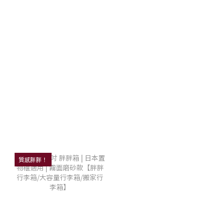
質感胖胖！